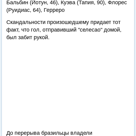
Бальбин (Йотун, 46), Куэва (Тапия, 90), Флорес
(Руидиас, 64), Герреро
Скандальности произошедшему придает тот
факт, что гол, отправивший "селесао" домой,
был забит рукой.
До перерыва бразильцы владели