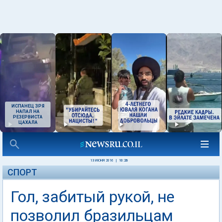
ИСПАНЕЦ ЗРЯ
НАПАЛ НА
РЕЗЕРВИСТА
ЦАХАЛА
13 ИЮНЯ 2016
|
10:26
СПОРТ
Гол, забитый рукой, не
позволил бразильцам