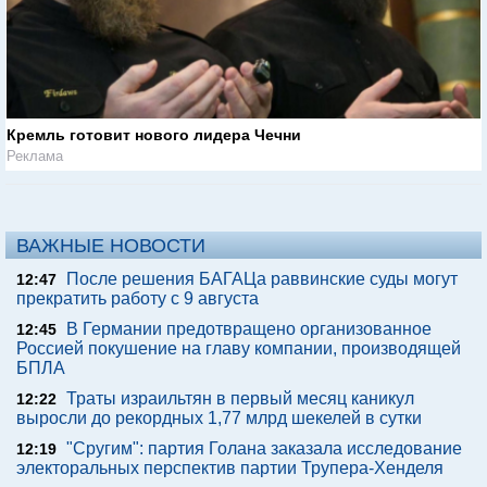
Кремль готовит нового лидера Чечни
Реклама
ВАЖНЫЕ НОВОСТИ
После решения БАГАЦа раввинские суды могут
12:47
прекратить работу с 9 августа
В Германии предотвращено организованное
12:45
Россией покушение на главу компании, производящей
БПЛА
Траты израильтян в первый месяц каникул
12:22
выросли до рекордных 1,77 млрд шекелей в сутки
"Сругим": партия Голана заказала исследование
12:19
электоральных перспектив партии Трупера-Хенделя