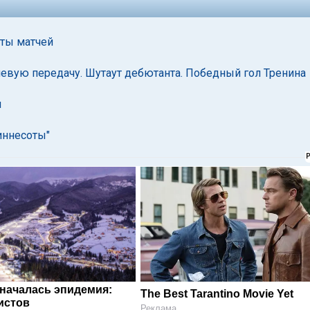
аты матчей
левую передачу. Шутаут дебютанта. Победный гол Тренина
и
иннесоты"
 началась эпидемия:
The Best Tarantino Movie Yet
истов
Реклама