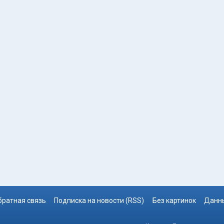
братная связь
Подписка на новости (RSS)
Без картинок
Данны