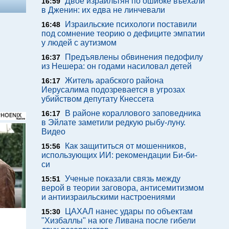
Двое израильтян по ошибке въехали
16:59
в Дженин: их едва не линчевали
Израильские психологи поставили
16:48
под сомнение теорию о дефиците эмпатии
у людей с аутизмом
Предъявлены обвинения педофилу
16:37
из Нешера: он годами насиловал детей
Житель арабского района
16:17
Иерусалима подозревается в угрозах
убийством депутату Кнессета
В районе кораллового заповедника
16:17
в Эйлате заметили редкую рыбу-луну.
Видео
Как защититься от мошенников,
15:56
использующих ИИ: рекомендации Би-би-
си
Ученые показали связь между
15:51
верой в теории заговора, антисемитизмом
и антиизраильскими настроениями
ЦАХАЛ нанес удары по объектам
15:30
"Хизбаллы" на юге Ливана после гибели