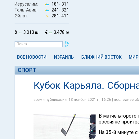
Иерусалим:
18° -
31°
Тель-Авив:
24° -
32°
Эйлат:
28° -
41°
$
3.013 ₪
€
3.478 ₪
ВСЕ НОВОСТИ
ИЗРАИЛЬ
БЛИЖНИЙ ВОСТОК
МИР
СПОРТ
Кубок Карьяла. Сборн
время публикации: 13 ноября 2021 г., 16:26 | последнее об
В матче второго 
россияне проигр
На 35-й минуте сч