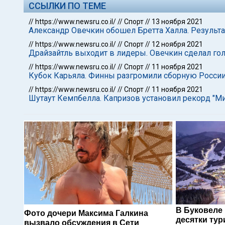
ССЫЛКИ ПО ТЕМЕ
//
https://www.newsru.co.il/
//
Спорт
//
13 ноября 2021
Александр Овечкин обошел Бретта Халла. Результ
//
https://www.newsru.co.il/
//
Спорт
//
12 ноября 2021
Драйзайтль выходит в лидеры. Овечкин сделал го
//
https://www.newsru.co.il/
//
Спорт
//
11 ноября 2021
Кубок Карьяла. Финны разгромили сборную Росси
//
https://www.newsru.co.il/
//
Спорт
//
11 ноября 2021
Шутаут Кемпбелла. Капризов установил рекорд "М
В Буковеле
Фото дочери Максима Галкина
десятки тур
вызвало обсуждения в Сети