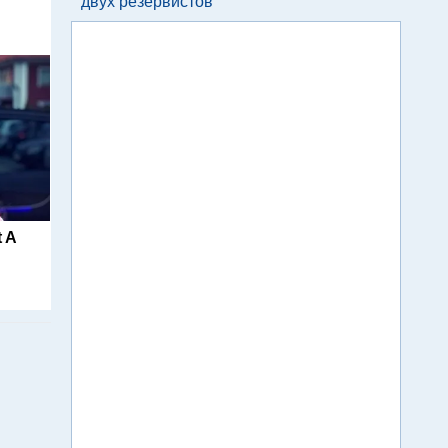
двух резервистов
 A