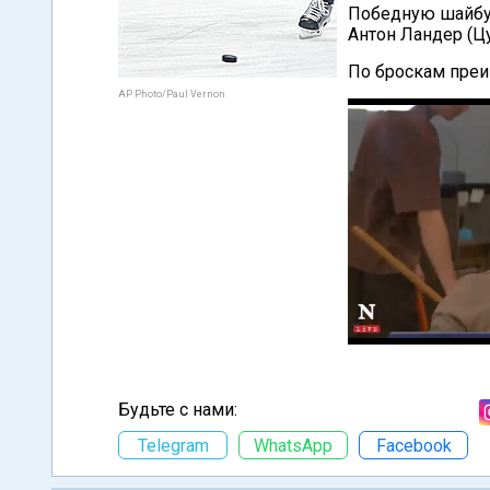
Победную шайбу
Антон Ландер (Цу
По броскам преи
AP Photo/Paul Vernon
Будьте с нами:
Telegram
WhatsApp
Facebook