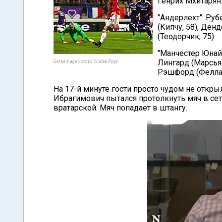
Генрих Мхитарян
"Андерлехт": Руб
(Кипчу, 58), Денд
(Теодорчик, 75)
"Манчестер Юнайт
Лингард (Марсьял
GettyImages, Фото Клайв Роуз
Рэшфорд (Феллаи
На 17-й минуте гости просто чудом не откр
Ибрагимович пытался протолкнуть мяч в сет
вратарской. Мяч попадает в штангу.