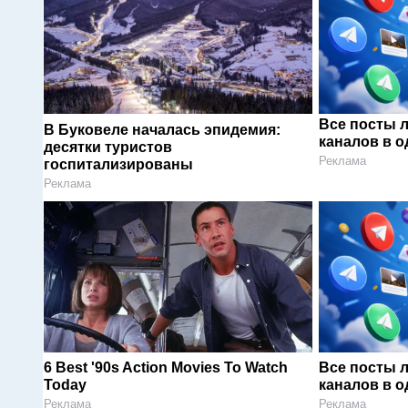
Все посты 
В Буковеле началась эпидемия:
каналов в о
десятки туристов
Реклама
госпитализированы
Реклама
6 Best '90s Action Movies To Watch
Все посты 
Today
каналов в о
Реклама
Реклама