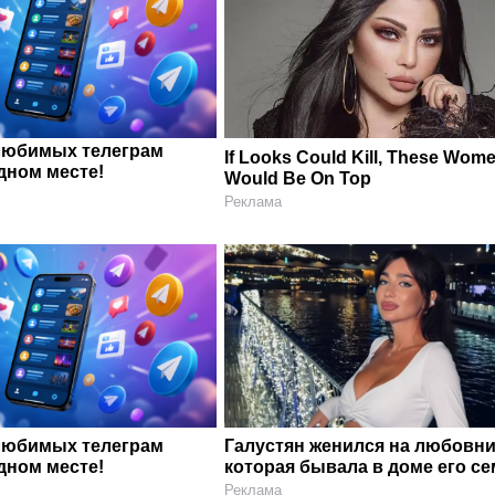
любимых телеграм
If Looks Could Kill, These Wom
дном месте!
Would Be On Top
Реклама
любимых телеграм
Галустян женился на любовни
дном месте!
которая бывала в доме его с
Реклама