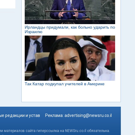
е редакции и устав
Реклама:
advertising@newsru.co.il
и материалов сайта гиперссылка на NEWSru.co.il обязательна.