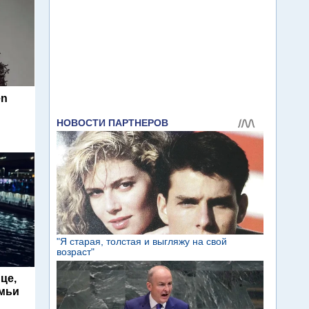
en
це,
емьи