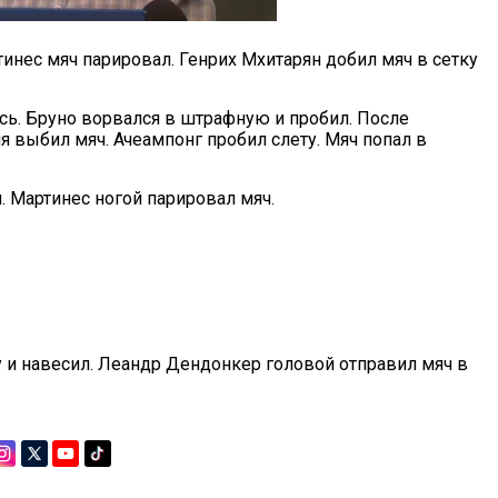
инес мяч парировал. Генрих Мхитарян добил мяч в сетку
сь. Бруно ворвался в штрафную и пробил. После
ия выбил мяч. Ачеампонг пробил слету. Мяч попал в
. Мартинес ногой парировал мяч.
 и навесил. Леандр Дендонкер головой отправил мяч в