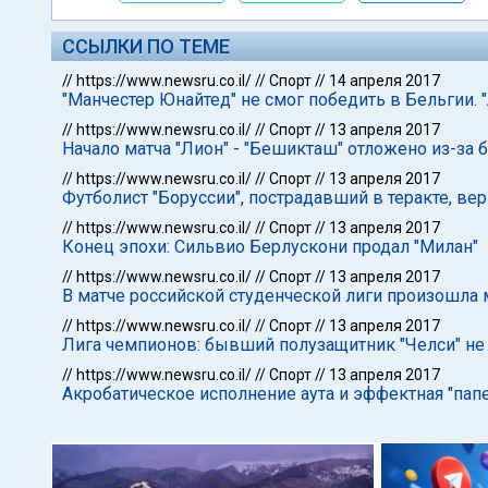
ССЫЛКИ ПО ТЕМЕ
//
https://www.newsru.co.il/
//
Спорт
//
14 апреля 2017
"Манчестер Юнайтед" не смог победить в Бельгии. "
//
https://www.newsru.co.il/
//
Спорт
//
13 апреля 2017
Начало матча "Лион" - "Бешикташ" отложено из-за
//
https://www.newsru.co.il/
//
Спорт
//
13 апреля 2017
Футболист "Боруссии", пострадавший в теракте, вер
//
https://www.newsru.co.il/
//
Спорт
//
13 апреля 2017
Конец эпохи: Сильвио Берлускони продал "Милан"
//
https://www.newsru.co.il/
//
Спорт
//
13 апреля 2017
В матче российской студенческой лиги произошла 
//
https://www.newsru.co.il/
//
Спорт
//
13 апреля 2017
Лига чемпионов: бывший полузащитник "Челси" не 
//
https://www.newsru.co.il/
//
Спорт
//
13 апреля 2017
Акробатическое исполнение аута и эффектная "пап