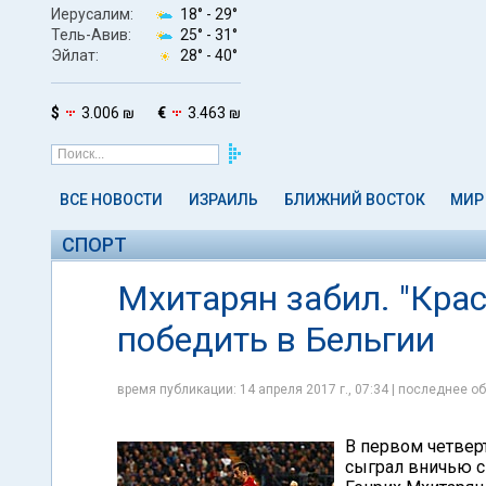
Иерусалим:
18° -
29°
Тель-Авив:
25° -
31°
Эйлат:
28° -
40°
$
3.006 ₪
€
3.463 ₪
ВСЕ НОВОСТИ
ИЗРАИЛЬ
БЛИЖНИЙ ВОСТОК
МИР
СПОРТ
Мхитарян забил. "Кра
победить в Бельгии
время публикации: 14 апреля 2017 г., 07:34 | последнее об
В первом четвер
сыграл вничью с 