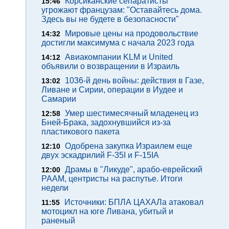
Корсиканские сепаратисты
15:46
угрожают французам: "Оставайтесь дома.
Здесь вы не будете в безопасности"
Мировые цены на продовольствие
14:32
достигли максимума с начала 2023 года
Авиакомпании KLM и United
14:12
объявили о возвращении в Израиль
1036-й день войны: действия в Газе,
13:02
Ливане и Сирии, операции в Иудее и
Самарии
Умер шестимесячный младенец из
12:58
Бней-Брака, задохнувшийся из-за
пластикового пакета
Одобрена закупка Израилем еще
12:10
двух эскадрилий F-35I и F-15IA
Драмы в "Ликуде", арабо-еврейский
12:00
РААМ, центристы на распутье. Итоги
недели
Источники: БПЛА ЦАХАЛа атаковал
11:55
мотоцикл на юге Ливана, убитый и
раненый