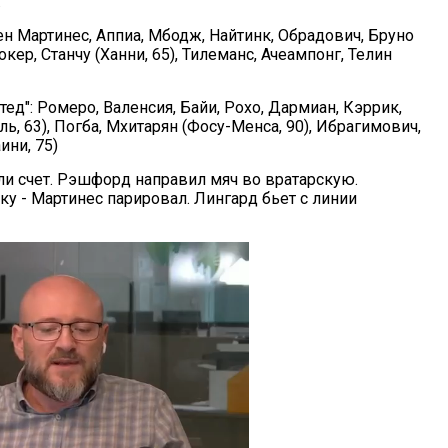
.
ен Мартинес, Аппиа, Мбодж, Найтинк, Обрадович, Бруно
окер, Станчу (Ханни, 65), Тилеманс, Ачеампонг, Телин
ед": Ромеро, Валенсия, Байи, Рохо, Дармиан, Кэррик,
ь, 63), Погба, Мхитарян (Фосу-Менса, 90), Ибрагимович,
ни, 75)
ыли счет. Рэшфорд направил мяч во вратарскую.
ку - Мартинес парировал. Лингард бьет с линии