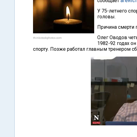
сообщает
агентс
У 75-летнего сп
головы.
Причина смерти п
Олег Оводов чет
thinkstockphotos.com
1982-92 годах о
спорту. Позже работал главным тренером сб