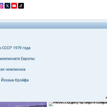
н СССР 1979 года
 чемпионата Европы
ких чемпионов
б Йохана Кройфа