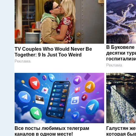
В Буковеле
TV Couples Who Would Never Be
десятки тур
Together: 9 Is Just Too Weird
госпитализ
Реклама
Реклама
Все посты любимых телеграм
Галустян ж
каналов в одном месте!
которая быв