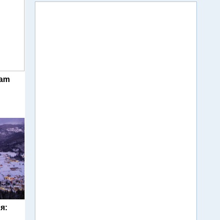
ram
я: