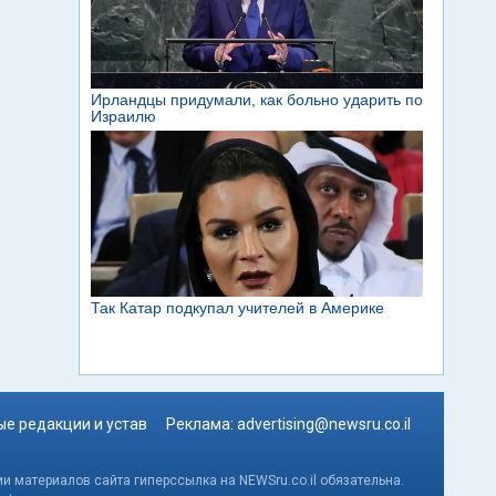
е редакции и устав
Реклама:
advertising@newsru.co.il
и материалов сайта гиперссылка на NEWSru.co.il обязательна.