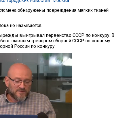
тво городских новостей "Москва".
ортсмена обнаружены повреждения мягких тканей
ока не называется.
ырежды выигрывал первенство СССР по конкуру. В
н был главным тренером сборной СССР по конному
орной России по конкуру.