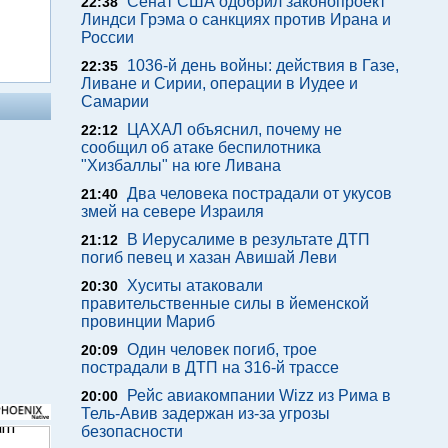
Сенат США одобрил законопроект
22:38
Линдси Грэма о санкциях против Ирана и
России
1036-й день войны: действия в Газе,
22:35
Ливане и Сирии, операции в Иудее и
Самарии
ЦАХАЛ объяснил, почему не
22:12
сообщил об атаке беспилотника
"Хизбаллы" на юге Ливана
Два человека пострадали от укусов
21:40
змей на севере Израиля
В Иерусалиме в результате ДТП
21:12
погиб певец и хазан Авишай Леви
Хуситы атаковали
20:30
правительственные силы в йеменской
провинции Мариб
Один человек погиб, трое
20:09
пострадали в ДТП на 316-й трассе
Рейс авиакомпании Wizz из Рима в
20:00
Тель-Авив задержан из-за угрозы
безопасности