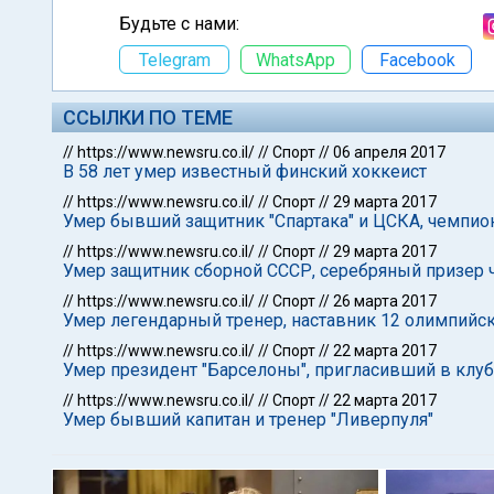
Будьте с нами:
Telegram
WhatsApp
Facebook
ССЫЛКИ ПО ТЕМЕ
//
https://www.newsru.co.il/
//
Спорт
//
06 апреля 2017
В 58 лет умер известный финский хоккеист
//
https://www.newsru.co.il/
//
Спорт
//
29 марта 2017
Умер бывший защитник "Спартака" и ЦСКА, чемпио
//
https://www.newsru.co.il/
//
Спорт
//
29 марта 2017
Умер защитник сборной СССР, серебряный призер
//
https://www.newsru.co.il/
//
Спорт
//
26 марта 2017
Умер легендарный тренер, наставник 12 олимпийс
//
https://www.newsru.co.il/
//
Спорт
//
22 марта 2017
Умер президент "Барселоны", пригласивший в клу
//
https://www.newsru.co.il/
//
Спорт
//
22 марта 2017
Умер бывший капитан и тренер "Ливерпуля"