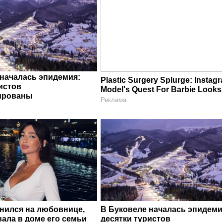
 началась эпидемия:
Plastic Surgery Splurge: Instag
истов
Model's Quest For Barbie Looks
ированы
Реклама
енился на любовнице,
В Буковеле началась эпидеми
ала в доме его семьи
десятки туристов