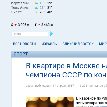
Иерусалим:
18° -
29°
Тель-Авив:
25° -
31°
Эйлат:
28° -
40°
$
3.006 ₪
€
3.463 ₪
ВСЕ НОВОСТИ
ИЗРАИЛЬ
БЛИЖНИЙ ВОСТОК
МИР
СПОРТ
В квартире в Москве н
чемпиона СССР по кон
время публикации: 14 апреля 2017 г., 16:29 | последнее об
В квартире по у
четырехкратного