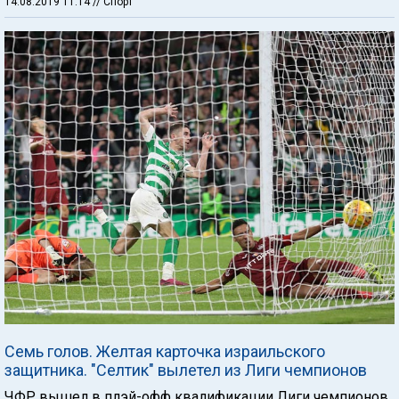
14.08.2019 11:14
// Спорт
Семь голов. Желтая карточка израильского
защитника. "Селтик" вылетел из Лиги чемпионов
ЧФР вышел в плэй-офф квалификации Лиги чемпионов,