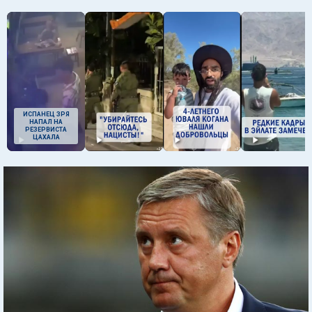
ИСПАНЕЦ ЗРЯ
НАПАЛ НА
РЕЗЕРВИСТА
ЦАХАЛА