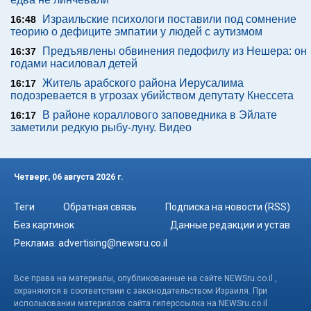
Израильские психологи поставили под сомнение
16:48
теорию о дефиците эмпатии у людей с аутизмом
Предъявлены обвинения педофилу из Нешера: он
16:37
годами насиловал детей
Житель арабского района Иерусалима
16:17
подозревается в угрозах убийством депутату Кнессета
В районе кораллового заповедника в Эйлате
16:17
заметили редкую рыбу-луну. Видео
Четверг, 06 августа 2026 г.
Теги
Обратная связь
Подписка на новости (RSS)
Без картинок
Данные редакции и устав
Реклама:
advertising@newsru.co.il
Все права на материалы, опубликованные на сайте NEWSru.co.il ,
охраняются в соответствии с законодательством Израиля. При
использовании материалов сайта гиперссылка на NEWSru.co.il