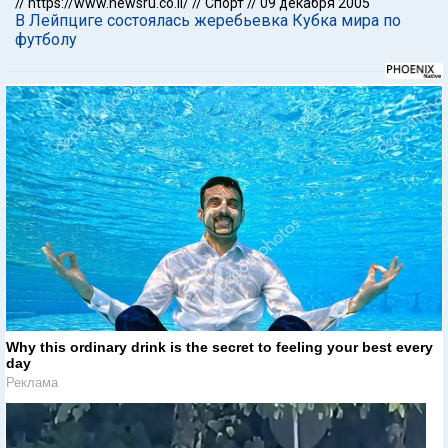
//
https://www.newsru.co.il/
//
Спорт
//
09 декабря 2005
В Лейпциге состоялась жеребьевка Кубка мира по
футболу
Why this ordinary drink is the secret to feeling your best every
day
Реклама