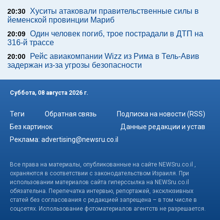
Хуситы атаковали правительственные силы в
20:30
йеменской провинции Мариб
Один человек погиб, трое пострадали в ДТП на
20:09
316-й трассе
Рейс авиакомпании Wizz из Рима в Тель-Авив
20:00
задержан из-за угрозы безопасности
Суббота, 08 августа 2026 г.
Теги
Обратная связь
Подписка на новости (RSS)
Без картинок
Данные редакции и устав
Реклама:
advertising@newsru.co.il
Все права на материалы, опубликованные на сайте NEWSru.co.il ,
охраняются в соответствии с законодательством Израиля. При
использовании материалов сайта гиперссылка на NEWSru.co.il
обязательна. Перепечатка интервью, репортажей, эксклюзивных
статей без согласования с редакцией запрещена – в том числе в
соцсетях. Использование фотоматериалов агентств не разрешается.