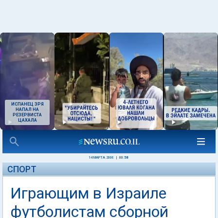
ИСПАНЕЦ ЗРЯ
НАПАЛ НА
РЕЗЕРВИСТА
ЦАХАЛА
14 МАРТА 2006
|
00:58
СПОРТ
Играющим в Израиле
футболистам сборной