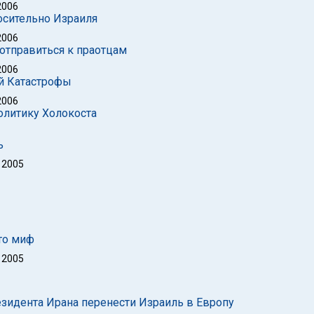
2006
осительно Израиля
2006
отправиться к праотцам
2006
й Катастрофы
2006
литику Холокоста
ь
 2005
это миф
 2005
идента Ирана перенести Израиль в Европу