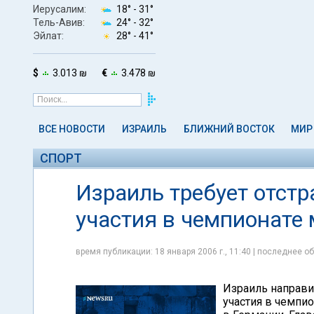
Иерусалим:
18° -
31°
Тель-Авив:
24° -
32°
Эйлат:
28° -
41°
$
3.013 ₪
€
3.478 ₪
ВСЕ НОВОСТИ
ИЗРАИЛЬ
БЛИЖНИЙ ВОСТОК
МИР
СПОРТ
Израиль требует отстр
участия в чемпионате
время публикации: 18 января 2006 г., 11:40 | последнее об
Израиль направи
участия в чемпио