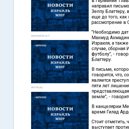
в Германии. Глав
направил письмо
Зеппу Блаттеру, 
еще до того, ка
рассмотрение в 
"Необходимо дать
www.walla.co.il
Махмуд Ахмадин
Израиля, а такж
случае, сборная 
футболу", - гово
Блаттеру.
В письме, котор
говорится, что,
является престу
пяти лет лишени
AP Photo
представляющая 
земле", - говорит
В канцелярии Ме
время Гилад Ард
Стоит отметить, 
выступает против