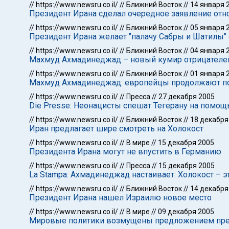
//
https://www.newsru.co.il/
//
Ближний Восток
//
14 января 
Президент Ирана сделал очередное заявление отн
//
https://www.newsru.co.il/
//
Ближний Восток
//
05 января 
Президент Ирана желает "палачу Сабры и Шатилы" 
//
https://www.newsru.co.il/
//
Ближний Восток
//
04 января 
Махмуд Ахмадинеджад – новый кумир отрицателе
//
https://www.newsru.co.il/
//
Ближний Восток
//
01 января 
Махмуд Ахмадинеджад: европейцы продолжают по
//
https://www.newsru.co.il/
//
Пресса
//
27 декабря 2005
Die Presse: Неонацисты спешат Тегерану на помощ
//
https://www.newsru.co.il/
//
Ближний Восток
//
18 декабря
Иран предлагает шире смотреть на Холокост
//
https://www.newsru.co.il/
//
В мире
//
15 декабря 2005
Президента Ирана могут не впустить в Германию
//
https://www.newsru.co.il/
//
Пресса
//
15 декабря 2005
La Stampa: Ахмадинеджад настаивает: Холокост – 
//
https://www.newsru.co.il/
//
Ближний Восток
//
14 декабря
Президент Ирана нашел Израилю новое место
//
https://www.newsru.co.il/
//
В мире
//
09 декабря 2005
Мировые политики возмущены предложением през