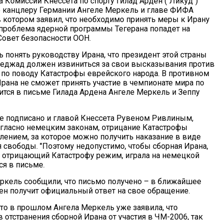
а Комиссии Кнессета по спорту Гилад Арден ("Ликуд")
 канцлеру Германии Ангеле Меркель и главе ФИФА
в котором заявил, что необходимо принять меры к Ирану
к проблема ядерной программы Тегерана попадет на
Совет безопасности ООН.
 понять руководству Ирана, что президент этой страны
еджад должен извиниться за свои высказывания против
е по поводу Катастрофы еврейского народа. В противном
Ирана не сможет принять участие в чемпионате мира по
рится в письме Гилада Ардена Ангеле Меркель и Зеппу
ое подписано и главой Кнессета Рувеном Ривлиным,
 согласно немецким законам, отрицание Катастрофы
плением, за которое можно получить наказание в виде
я свободы. "Поэтому недопустимо, чтобы сборная Ирана,
отрицающий Катастрофу режим, играла на немецкой
ся в письме.
ркель сообщили, что письмо получено – в ближайшее
ен получит официальный ответ на свое обращение.
что в прошлом Ангела Меркель уже заявила, что
 отстранения сборной Ирана от участия в ЧМ-2006, так