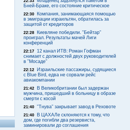
Младенец задохнулся пакетом в
22:33
Бней-Браке, его состояние критическое
Компания, занимающаяся помощью
22:30
в эмиграции израильтян, обратилась за
защитой от кредиторов
Киевляне победили. "Бейтар"
22:28
проиграл. Результаты мачей Лиги
конференций
12 канал ИТВ: Роман Гофман
22:17
снимает с должностей двух руководителей
в "Мосаде"
Израильские пассажиры, судящиеся
22:12
с Blue Bird, едва не сорвали рейс
авиакомпании
В Великобритании был задержан
21:42
мужчина, пришедший в больницу в образе
смерти с косой
"Тнува" закрывает завод в Реховоте
21:40
В ЦАХАЛе склоняются к тому, что
21:40
дом, где погибли два резервиста,
заминировали до соглашения