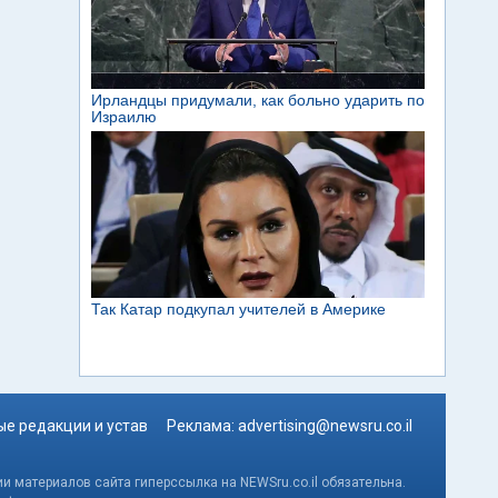
е редакции и устав
Реклама:
advertising@newsru.co.il
и материалов сайта гиперссылка на NEWSru.co.il обязательна.