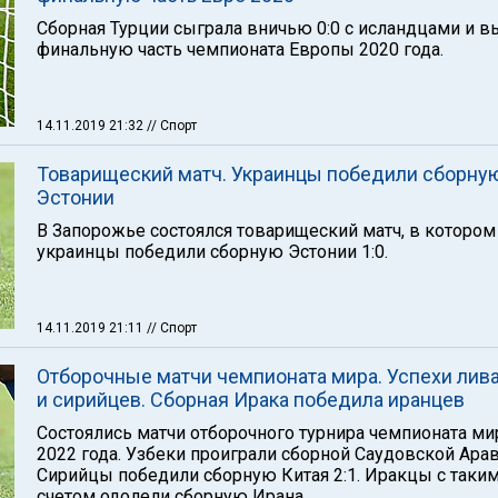
Сборная Турции сыграла вничью 0:0 с исландцами и 
финальную часть чемпионата Европы 2020 года.
14.11.2019 21:32
// Спорт
Товарищеский матч. Украинцы победили сборну
Эстонии
В Запорожье состоялся товарищеский матч, в котором
украинцы победили сборную Эстонии 1:0.
14.11.2019 21:11
// Спорт
Отборочные матчи чемпионата мира. Успехи лив
и сирийцев. Сборная Ирака победила иранцев
Состоялись матчи отборочного турнира чемпионата ми
2022 года. Узбеки проиграли сборной Саудовской Арав
Сирийцы победили сборную Китая 2:1. Иракцы с таки
счетом одолели сборную Ирана.