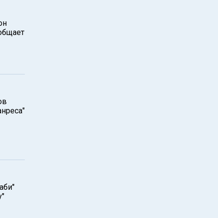
он
ообщает
ов
анреса"
аби"
у"