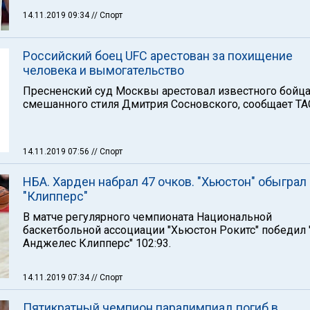
14.11.2019 09:34
// Спорт
Российский боец UFC арестован за похищение
человека и вымогательство
Пресненский суд Москвы арестовал известного бойц
смешанного стиля Дмитрия Сосновского, сообщает ТА
14.11.2019 07:56
// Спорт
НБА. Харден набрал 47 очков. "Хьюстон" обыграл
"Клипперс"
В матче регулярного чемпионата Национальной
баскетбольной ассоциации "Хьюстон Рокитс" победил 
Анджелес Клипперс" 102:93.
14.11.2019 07:34
// Спорт
Пятикратный чемпион паралимпиад погиб в