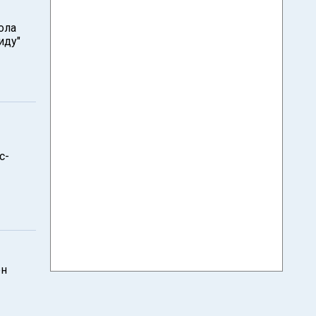
ола
иду"
с-
ен