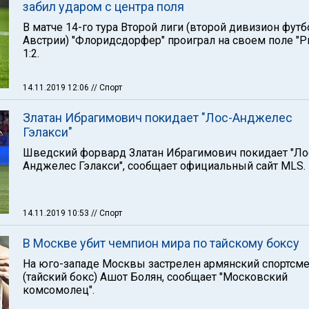
забил ударом с центра поля
В матче 14-го тура Второй лиги (второй дивизион футб
Австрии) "Флоридсдорфер" проиграл на своем поле "Р
1:2.
14.11.2019 12:06
// Спорт
Златан Ибрагимович покидает "Лос-Анджелес
Гэлакси"
Шведский форвард Златан Ибрагимович покидает "Ло
Анджелес Гэлакси", сообщает официальный сайт MLS.
14.11.2019 10:53
// Спорт
В Москве убит чемпион мира по тайскому боксу
На юго-западе Москвы застрелен армянский спортсм
(тайский бокс) Ашот Болян, сообщает "Московский
комсомолец".