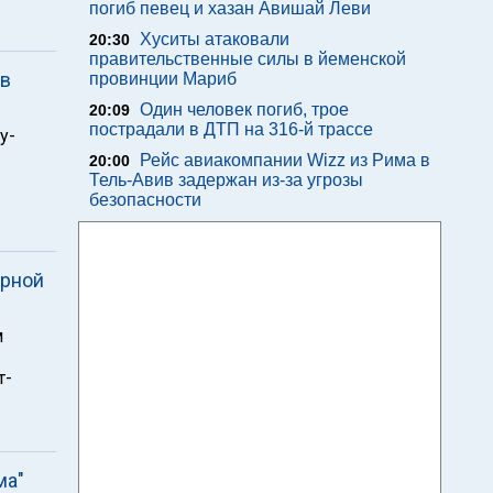
погиб певец и хазан Авишай Леви
Хуситы атаковали
20:30
правительственные силы в йеменской
 в
провинции Мариб
Один человек погиб, трое
20:09
пострадали в ДТП на 316-й трассе
у-
Рейс авиакомпании Wizz из Рима в
20:00
Тель-Авив задержан из-за угрозы
безопасности
орной
м
т-
ма"