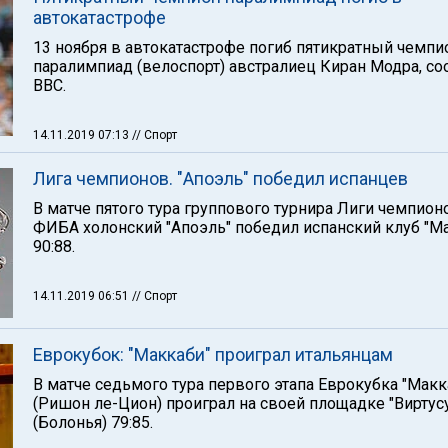
автокатастрофе
13 ноября в автокатастрофе погиб пятикратный чемпи
паралимпиад (велоспорт) австралиец Киран Модра, с
ВВС.
14.11.2019 07:13
// Спорт
Лига чемпионов. "Апоэль" победил испанцев
В матче пятого тура группового турнира Лиги чемпион
ФИБА холонский "Апоэль" победил испанский клуб "М
90:88.
14.11.2019 06:51
// Спорт
Еврокубок: "Маккаби" проиграл итальянцам
В матче седьмого тура первого этапа Еврокубка "Макк
(Ришон ле-Цион) проиграл на своей площадке "Виртус
(Болонья) 79:85.