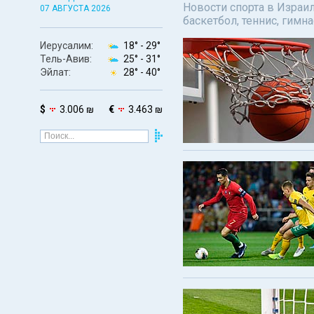
Новости спорта в Израил
07 АВГУСТА 2026
баскетбол, теннис, гимн
Иерусалим:
18° -
29°
Тель-Авив:
25° -
31°
Эйлат:
28° -
40°
$
3.006 ₪
€
3.463 ₪