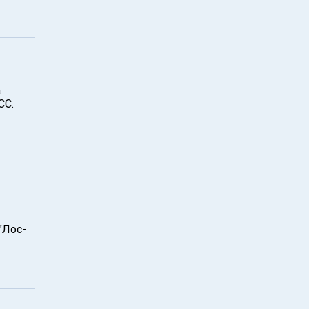
а
СС.
"Лос-