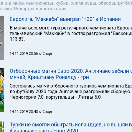
е и в мире, чемпионаты, кубки, олимпиады, обзоры, футбол
астика. Рекорды и достижения
Евролига. "Маккаби" выиграл "+30" в Испании
В матче восьмого тура регулярного чемпионата Еврол
тель-авивский "Маккаби" в гостях разгромил "Баскони
113:83.
14.11.2019 23:56
// Спорт
Отборочные матчи Евро-2020. Англичане забили 
мячей, Криштиану Роналду - три
Состоялись матчи отборочного турнира чемпионата Е
по футболу 2020 года. Англичане разгромили сборную
Черногории 7:0, португальцы - Литвы 6:0.
14.11.2019 23:43
// Спорт
Турки не смогли обыграть исландцев, но вышли в
финальную часть Евро 2020