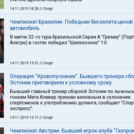
14.11.2019 18:28
// Спорт
Чемпионат Бразилии. Победная бисеклета ценой
автомобиль
В матче 32-го тура бразильской Серии А "Гремиу" (Порт
Алегре) в гостях победил "Шапекоэнсе" 1:0.
14.11.2019 13:51
// Спорт
Операция "Кровопускание". Бывшего тренера сб
Эстонии приговорили к условному сроку
Бывший главный тренер сборной Эстонии по лыжны
гонкам Мати Алавер признан виновным в склонении
спортсменов к употреблению допинга, сообщает "Спор
экспресс".
14.11.2019 13:17
// Спорт
Чемпионат Австрии. Бывший игрок клуба "Газпро