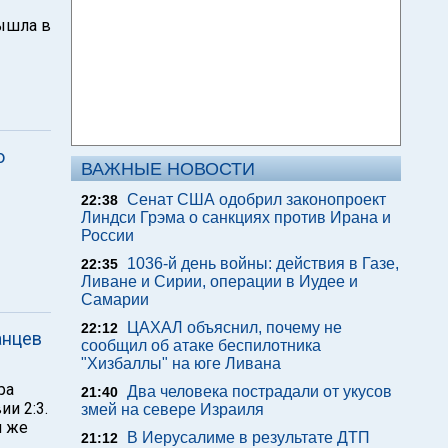
вышла в
ю
ВАЖНЫЕ НОВОСТИ
Сенат США одобрил законопроект
22:38
Линдси Грэма о санкциях против Ирана и
России
1036-й день войны: действия в Газе,
22:35
Ливане и Сирии, операции в Иудее и
Самарии
ЦАХАЛ объяснил, почему не
22:12
анцев
сообщил об атаке беспилотника
"Хизбаллы" на юге Ливана
ра
Два человека пострадали от укусов
21:40
ии 2:3.
змей на севере Израиля
м же
В Иерусалиме в результате ДТП
21:12