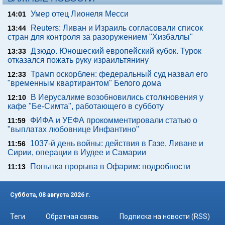
Умер отец Лионеля Месси
14:01
Reuters: Ливан и Израиль согласовали список
13:44
стран для контроля за разоружением "Хизбаллы"
Дзюдо. Юношеский европейский кубок. Турок
13:33
отказался пожать руку израильтянину
Трамп оскорблен: федеральный суд назвал его
12:33
"временным квартирантом" Белого дома
В Иерусалиме возобновились столкновения у
12:10
кафе "Бе-Симта", работающего в субботу
ФИФА и УЕФА прокомментировали статью о
11:59
"выплатах любовнице Инфантино"
1037-й день войны: действия в Газе, Ливане и
11:56
Сирии, операции в Иудее и Самарии
Попытка прорыва в Офарим: подробности
11:13
Суббота, 08 августа 2026 г.
Теги
Обратная связь
Подписка на новости (RSS)