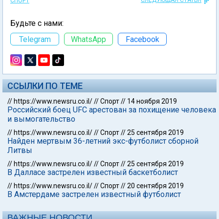
СЛЕДУЮЩАЯ СТАТЬЯ
СПОРТ
Будьте с нами:
Telegram
WhatsApp
Facebook
ССЫЛКИ ПО ТЕМЕ
//
https://www.newsru.co.il/
//
Спорт
//
14 ноября 2019
Российский боец UFC арестован за похищение человека
и вымогательство
//
https://www.newsru.co.il/
//
Спорт
//
25 сентября 2019
Найден мертвым 36-летний экс-футболист сборной
Литвы
//
https://www.newsru.co.il/
//
Спорт
//
25 сентября 2019
В Далласе застрелен известный баскетболист
//
https://www.newsru.co.il/
//
Спорт
//
20 сентября 2019
В Амстердаме застрелен известный футболист
ВАЖНЫЕ НОВОСТИ