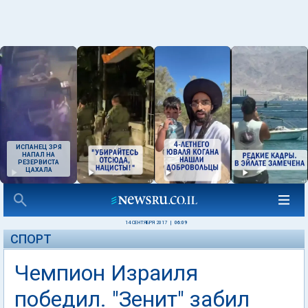
ИСПАНЕЦ ЗРЯ
НАПАЛ НА
РЕЗЕРВИСТА
ЦАХАЛА
14 СЕНТЯБРЯ 2017
|
06:09
СПОРТ
Чемпион Израиля
победил. "Зенит" забил