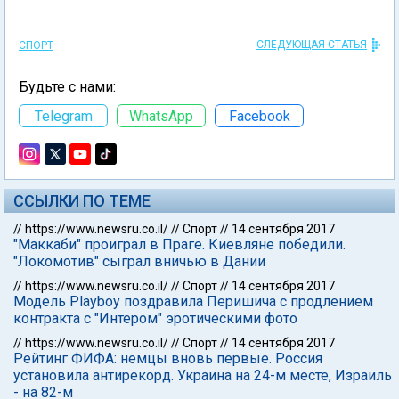
СЛЕДУЮЩАЯ СТАТЬЯ
СПОРТ
Будьте с нами:
Telegram
WhatsApp
Facebook
ССЫЛКИ ПО ТЕМЕ
//
https://www.newsru.co.il/
//
Спорт
//
14 сентября 2017
"Маккаби" проиграл в Праге. Киевляне победили.
"Локомотив" сыграл вничью в Дании
//
https://www.newsru.co.il/
//
Спорт
//
14 сентября 2017
Модель Playboy поздравила Перишича с продлением
контракта с "Интером" эротическими фото
//
https://www.newsru.co.il/
//
Спорт
//
14 сентября 2017
Рейтинг ФИФА: немцы вновь первые. Россия
установила антирекорд. Украина на 24-м месте, Израиль
- на 82-м