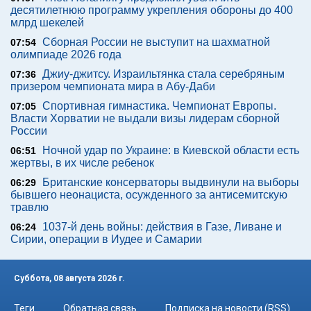
десятилетнюю программу укрепления обороны до 400
млрд шекелей
Сборная России не выступит на шахматной
07:54
олимпиаде 2026 года
Джиу-джитсу. Израильтянка стала серебряным
07:36
призером чемпионата мира в Абу-Даби
Спортивная гимнастика. Чемпионат Европы.
07:05
Власти Хорватии не выдали визы лидерам сборной
России
Ночной удар по Украине: в Киевской области есть
06:51
жертвы, в их числе ребенок
Британские консерваторы выдвинули на выборы
06:29
бывшего неонациста, осужденного за антисемитскую
травлю
1037-й день войны: действия в Газе, Ливане и
06:24
Сирии, операции в Иудее и Самарии
Суббота, 08 августа 2026 г.
Теги
Обратная связь
Подписка на новости (RSS)