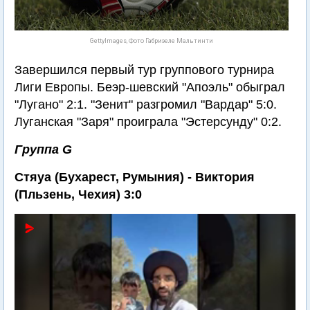
GettyImages, Фото Габриэеле Мальтинти
Завершился первый тур группового турнира
Лиги Европы. Беэр-шевский "Апоэль" обыграл
"Лугано" 2:1. "Зенит" разгромил "Вардар" 5:0.
Луганская "Заря" проиграла "Эстерсунду" 0:2.
Группа G
Стяуа (Бухарест, Румыния) - Виктория
(Пльзень, Чехия) 3:0