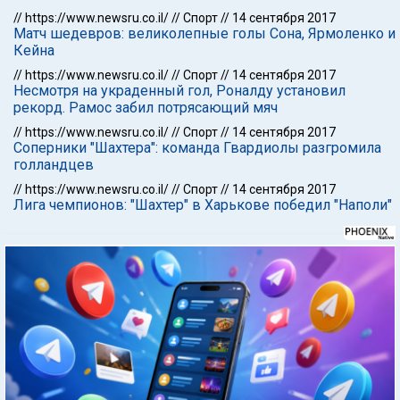
//
https://www.newsru.co.il/
//
Спорт
//
14 сентября 2017
Матч шедевров: великолепные голы Сона, Ярмоленко и
Кейна
//
https://www.newsru.co.il/
//
Спорт
//
14 сентября 2017
Несмотря на украденный гол, Роналду установил
рекорд. Рамос забил потрясающий мяч
//
https://www.newsru.co.il/
//
Спорт
//
14 сентября 2017
Соперники "Шахтера": команда Гвардиолы разгромила
голландцев
//
https://www.newsru.co.il/
//
Спорт
//
14 сентября 2017
Лига чемпионов: "Шахтер" в Харькове победил "Наполи"