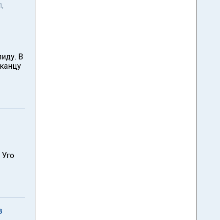
,
иду. В
иканцу
 Уго
в