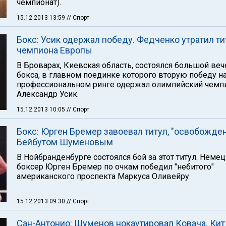
чемпионат).
15.12.2013 13:59
// Спорт
Бокс: Усик одержал победу. Федченко утратил ти
чемпиона Европы
В Броварах, Киевская область, состоялся большой веч
бокса, в главном поединке которого вторую победу н
профессиональном ринге одержал олимпийский чемп
Александр Усик.
15.12.2013 10:05
// Спорт
Бокс: Юрген Бремер завоевал титул, "освобожде
Бейбутом Шуменовым
В Нойбранденбурге состоялся бой за этот титул. Неме
боксер Юрген Бремер по очкам победил "небитого"
американского проспекта Маркуса Оливейру.
15.12.2013 09:30
// Спорт
Сан-Антонио: Шуменов нокаутировал Ковача. Кит