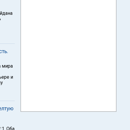
айдана
ь
сть.
а мира
ьере и
су
елтую
:1. Оба