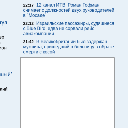
12 канал ИТВ: Роман Гофман
22:17
снимает с должностей двух руководителей
в "Мосаде"
тул
Израильские пассажиры, судящиеся
22:12
с Blue Bird, едва не сорвали рейс
авиакомпании
ер
В Великобритании был задержан
21:42
а
мужчина, пришедший в больницу в образе
ион
смерти с косой
нный"
цкий