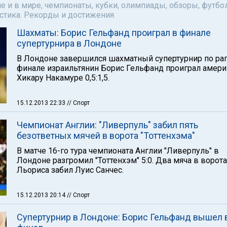
е и в мире, чемпионаты, кубки, олимпиады, обзоры, футбол
астика. Рекорды и достижения
Шахматы: Борис Гельфанд проиграл в финале
супертурнира в Лондоне
В Лондоне завершился шахматный супертурнир по рап
финале израильтянин Борис Гельфанд проиграл амер
Хикару Накамуре 0,5:1,5.
15.12.2013 22:33
// Спорт
Чемпионат Англии: "Ливерпуль" забил пять
безответных мячей в ворота "Тоттенхэма"
В матче 16-го тура чемпионата Англии "Ливерпуль" в
Лондоне разгромил "Тоттенхэм" 5:0. Два мяча в ворота
Льориса забил Луис Санчес.
15.12.2013 20:14
// Спорт
Супертурнир в Лондоне: Борис Гельфанд вышел 