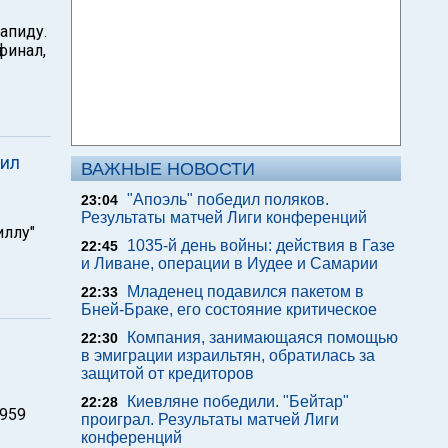
апиду.
финал,
мил
ВАЖНЫЕ НОВОСТИ
"Апоэль" победил поляков.
23:04
Результаты матчей Лиги конференций
иллу"
1035-й день войны: действия в Газе
22:45
и Ливане, операции в Иудее и Самарии
Младенец подавился пакетом в
22:33
Бней-Браке, его состояние критическое
Компания, занимающаяся помощью
22:30
в эмиграции израильтян, обратилась за
защитой от кредиторов
Киевляне победили. "Бейтар"
22:28
1959
проиграл. Результаты матчей Лиги
конференций