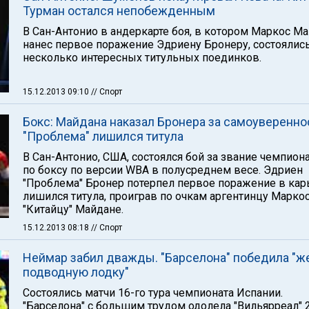
Турман остался непобежденным
В Сан-Антонио в андеркарте боя, в котором Маркос М
нанес первое поражение Эдриену Бронеру, состоялис
несколько интересных титульных поединков.
15.12.2013 09:10
// Спорт
Бокс: Майдана наказал Бронера за самоуверенно
"Проблема" лишился титула
В Сан-Антонио, США, состоялся бой за звание чемпион
по боксу по версии WBA в полусреднем весе. Эдриен
"Проблема" Бронер потерпел первое поражение в кар
лишился титула, проиграв по очкам аргентинцу Марко
"Китайцу" Майдане.
15.12.2013 08:18
// Спорт
Неймар забил дважды. "Барселона" победила "ж
подводную лодку"
Состоялись матчи 16-го тура чемпионата Испании.
"Барселона" с большим трудом одолела "Вильярреал" 2