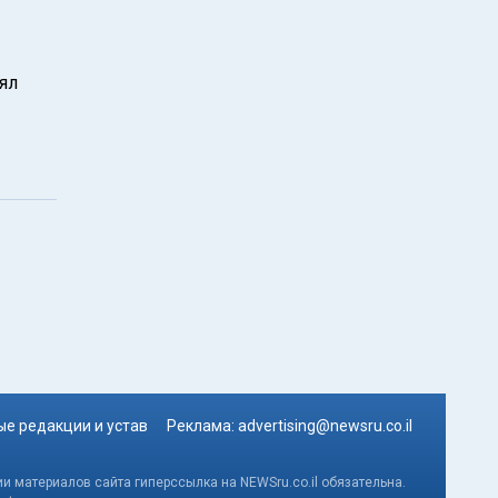
ял
е редакции и устав
Реклама:
advertising@newsru.co.il
и материалов сайта гиперссылка на NEWSru.co.il обязательна.