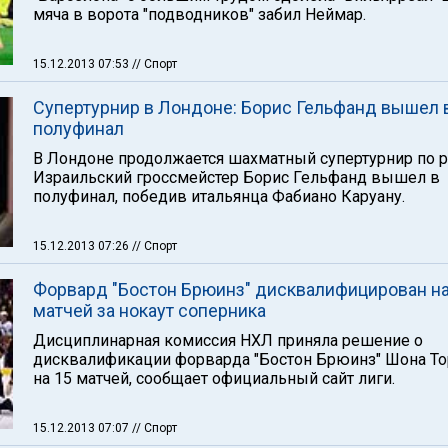
мяча в ворота "подводников" забил Неймар.
15.12.2013 07:53
// Спорт
Супертурнир в Лондоне: Борис Гельфанд вышел 
полуфинал
В Лондоне продолжается шахматный супертурнир по р
Израильский гроссмейстер Борис Гельфанд вышел в
полуфинал, победив итальянца Фабиано Каруану.
15.12.2013 07:26
// Спорт
Форвард "Бостон Брюинз" дисквалифицирован на
матчей за нокаут соперника
Дисциплинарная комиссия НХЛ приняла решение о
дисквалификации форварда "Бостон Брюинз" Шона То
на 15 матчей, сообщает официальный сайт лиги.
15.12.2013 07:07
// Спорт