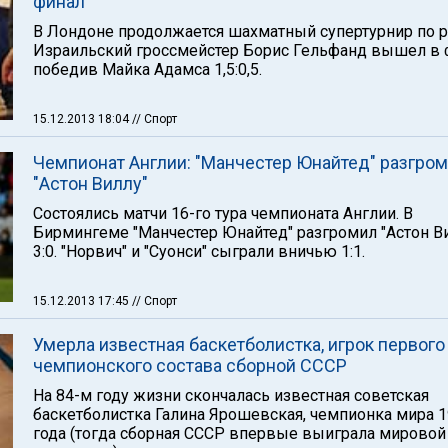
финал
В Лондоне продолжается шахматный супертурнир по р
Израильский гроссмейстер Борис Гельфанд вышел в 
победив Майка Адамса 1,5:0,5.
15.12.2013 18:04
// Спорт
Чемпионат Англии: "Манчестер Юнайтед" разгро
"Астон Виллу"
Состоялись матчи 16-го тура чемпионата Англии. В
Бирмингеме "Манчестер Юнайтед" разгромил "Астон В
3:0. "Норвич" и "Суонси" сыграли вничью 1:1.
15.12.2013 17:45
// Спорт
Умерла известная баскетболистка, игрок первого
чемпионского состава сборной СССР
На 84-м году жизни скончалась известная советская
баскетболистка Галина Ярошевская, чемпионка мира 
года (тогда сборная СССР впервые выиграла мировой