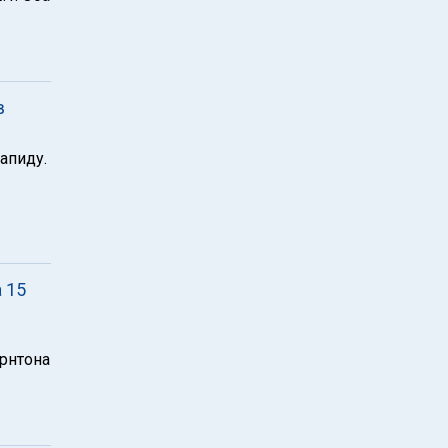
в
апиду.
 15
рнтона