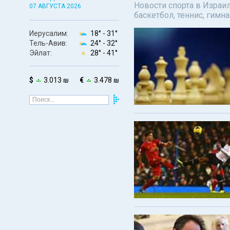
Новости спорта в Израил
07 АВГУСТА 2026
баскетбол, теннис, гимн
Иерусалим:
18° -
31°
Тель-Авив:
24° -
32°
Эйлат:
28° -
41°
$
3.013 ₪
€
3.478 ₪