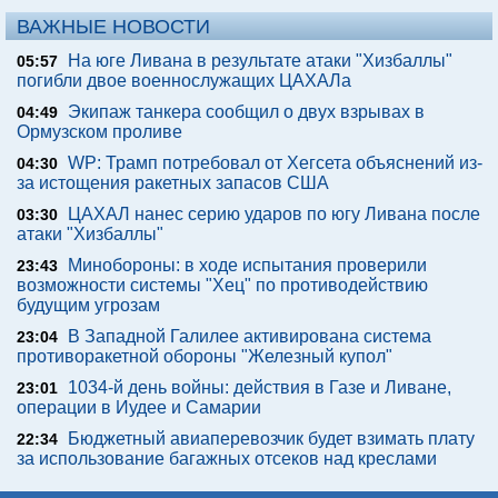
ВАЖНЫЕ НОВОСТИ
На юге Ливана в результате атаки "Хизбаллы"
05:57
погибли двое военнослужащих ЦАХАЛа
Экипаж танкера сообщил о двух взрывах в
04:49
Ормузском проливе
WP: Трамп потребовал от Хегсета объяснений из-
04:30
за истощения ракетных запасов США
ЦАХАЛ нанес серию ударов по югу Ливана после
03:30
атаки "Хизбаллы"
Минобороны: в ходе испытания проверили
23:43
возможности системы "Хец" по противодействию
будущим угрозам
В Западной Галилее активирована система
23:04
противоракетной обороны "Железный купол"
1034-й день войны: действия в Газе и Ливане,
23:01
операции в Иудее и Самарии
Бюджетный авиаперевозчик будет взимать плату
22:34
за использование багажных отсеков над креслами