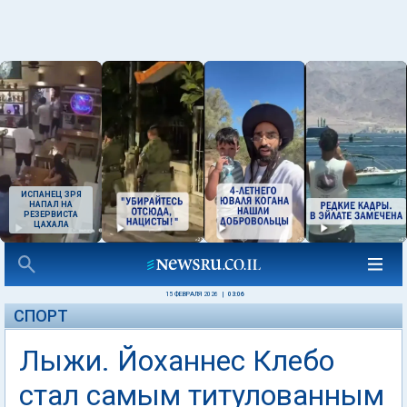
ИСПАНЕЦ ЗРЯ
НАПАЛ НА
РЕЗЕРВИСТА
ЦАХАЛА
15 ФЕВРАЛЯ 2026
|
03:06
СПОРТ
Лыжи. Йоханнес Клебо
стал самым титулованным