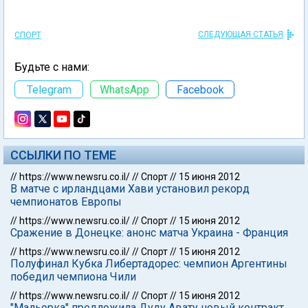
СЛЕДУЮЩАЯ СТАТЬЯ
СПОРТ
Будьте с нами:
Telegram
WhatsApp
Facebook
ССЫЛКИ ПО ТЕМЕ
//
https://www.newsru.co.il/
//
Спорт
//
15 июня 2012
В матче с ирландцами Хави установил рекорд
чемпионатов Европы
//
https://www.newsru.co.il/
//
Спорт
//
15 июня 2012
Сражение в Донецке: анонс матча Украина - Франция
//
https://www.newsru.co.il/
//
Спорт
//
15 июня 2012
Полуфинал Кубка Либертадорес: чемпион Аргентины
победил чемпиона Чили
//
https://www.newsru.co.il/
//
Спорт
//
15 июня 2012
"Мальорка" предложила Дуду Авату новый контракт