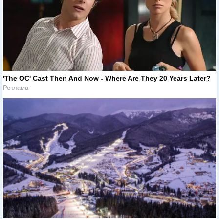
'The OC' Cast Then And Now - Where Are They 20 Years Later?
Реклама