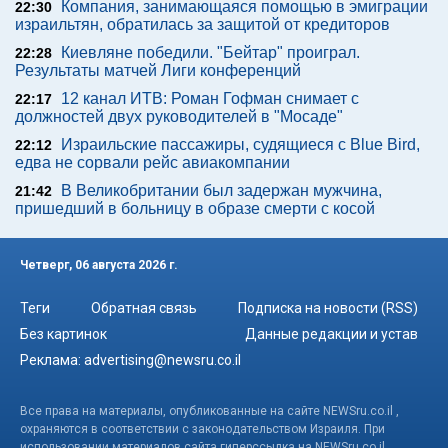
Компания, занимающаяся помощью в эмиграции
22:30
израильтян, обратилась за защитой от кредиторов
Киевляне победили. "Бейтар" проиграл.
22:28
Результаты матчей Лиги конференций
12 канал ИТВ: Роман Гофман снимает с
22:17
должностей двух руководителей в "Мосаде"
Израильские пассажиры, судящиеся с Blue Bird,
22:12
едва не сорвали рейс авиакомпании
В Великобритании был задержан мужчина,
21:42
пришедший в больницу в образе смерти с косой
Четверг, 06 августа 2026 г.
Теги
Обратная связь
Подписка на новости (RSS)
Без картинок
Данные редакции и устав
Реклама:
advertising@newsru.co.il
Все права на материалы, опубликованные на сайте NEWSru.co.il ,
охраняются в соответствии с законодательством Израиля. При
использовании материалов сайта гиперссылка на NEWSru.co.il