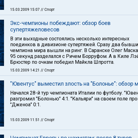
15.03.2009 15:07
// Спорт
Экс-чемпионы побеждают: обзор боев
супертяжеловесов
В эти выходные состоялись несколько интересных
поединков в дивизионе супертяжей. Сразу два бывш
чемпиона мира вышли на ринг. В Саранске Олег Маска
95 секунд разделался с Ричем Борруфом. А в Киле Л
Брюстер по очкам победил Майкла Шпротта.
15.03.2009 14:21
// Спорт
"Ювентус" выместил злость на "Болонье": обзор 
Начался 28-й тур чемпионата Италии по футболу. "Ювен
разгромил "Болонью" 4:1. "Кальяри" на своем поле пр
"Дженоа" 0:1.
15.03.2009 11:51
// Спорт
Чемпионат Европы по шахматам: после 8 туров