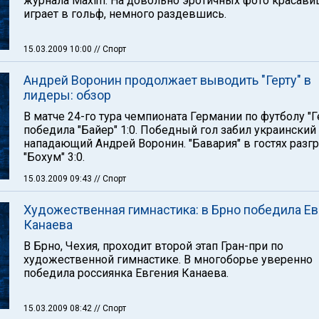
журнала Maxim. На довольно эротичных фото красави
играет в гольф, немного раздевшись.
15.03.2009 10:00
// Спорт
Андрей Воронин продолжает выводить "Герту" в
лидеры: обзор
В матче 24-го тура чемпионата Германии по футболу "Г
победила "Байер" 1:0. Победный гол забил украинский
нападающий Андрей Воронин. "Бавария" в гостях разг
"Бохум" 3:0.
15.03.2009 09:43
// Спорт
Художественная гимнастика: в Брно победила Ев
Канаева
В Брно, Чехия, проходит второй этап Гран-при по
художественной гимнастике. В многоборье уверенно
победила россиянка Евгения Канаева.
15.03.2009 08:42
// Спорт