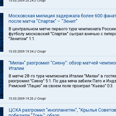
15.03.2009 20:24
// Спорт
Московская милиция задержала более 600 фана
после матча "Спартак" – "Зенит"
В центральном матче первого тура чемпионата России
футболу московский "Спартак" сыграл вничью с питер
"Зенитом" 1:1.
15.03.2009 19:34
// Спорт
"Милан" разгромил "Сиену": обзор матчей чемпио
Италии
В матче 28-го тура чемпионата Италии "Милан" в гостя
разгромил "Сиену" 5:1. По два мяча забили Пато и Индз
Римский "Лацио" на своем поле проиграл "Кьево" 0:3.
15.03.2009 19:25
// Спорт
ЦСКА разгромил "инопланетян", "Крылья Советов
победили "Томь": обзор