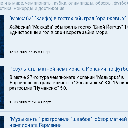
е и в мире, чемпионаты, кубки, олимпиады, обзоры, футбол
астика. Рекорды и достижения
"Маккаби" (Хайфа) в гостях обыграл "оранжевых"
Хайфский "Маккаби" обыграл в гостях "Бней Йегуду" 1:
Единственный гол в свои ворота забил Мори.
15.03.2009 22:05
// Спорт
Результаты матчей чемпионата Испании по футб
В матче 27-го тура чемпионата Испании "Мальорка" в
Барселоне сыграла вничью с "Эспаньолом" 3:3. "Расин
разгромил "Нумансию" 5:0.
15.03.2009 21:51
// Спорт
"Музыканты" разгромили "швабов": обзор матчей
чемпионата Германии