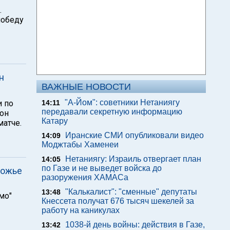
.
победу
н
ВАЖНЫЕ НОВОСТИ
"А-Йом": советники Нетаниягу
и по
14:11
передавали секретную информацию
тон
Катару
матче.
Иранские СМИ опубликовали видео
14:09
Моджтабы Хаменеи
Нетаниягу: Израиль отвергает план
14:05
по Газе и не выведет войска до
рожье
разоружения ХАМАСа
"Калькалист": "сменные" депутаты
13:48
мо"
Кнессета получат 676 тысяч шекелей за
работу на каникулах
1038-й день войны: действия в Газе,
13:42