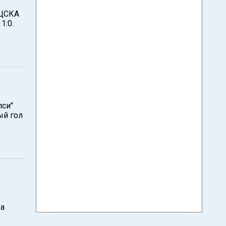
 ЦСКА
1:0.
лси"
ый гол
ра