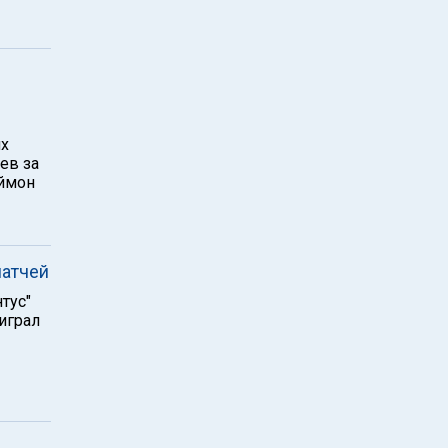
их
ев за
эймон
матчей
тус"
оиграл