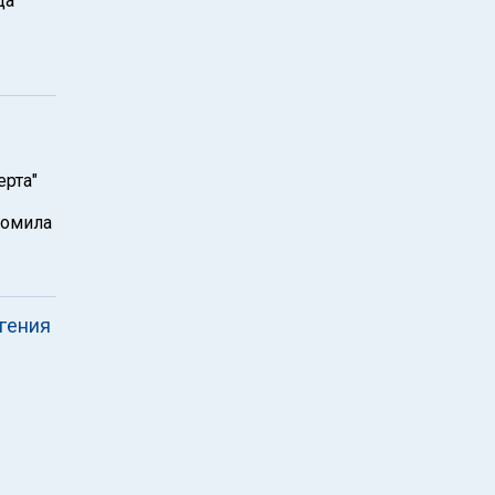
ца
ерта"
ромила
гения