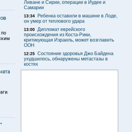
Ливане и Сирии, операции в Иудее и
Самарии
Ребенка оставили в машине в Лоде,
13:34
тов
он умер от теплового удара
Дипломат еврейского
13:00
 по
происхождения из Коста-Рики,
ским
критикующая Израиль, может возглавить
ООН
Состояние здоровья Джо Байдена
12:25
ухудшилось, обнаружены метастазы в
костях
ната
х
аги.
"