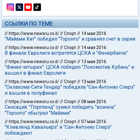
ССЫЛКИ ПО ТЕМЕ
//
https://www.newsru.co.il/
//
Спорт
//
14 мая 2016
"Майами Хит" победил "Торонто" и сравнял счет в серии
//
https://www.newsru.co.il/
//
Спорт
//
14 мая 2016
В финале Евролиги встретятся ЦСКА и "Фенербахче"
//
https://www.newsru.co.il/
//
Спорт
//
13 мая 2016
"Финал четырех": ЦСКА победил "Локомотив Кубань" и
вышел в финал Евролиги
//
https://www.newsru.co.il/
//
Спорт
//
13 мая 2016
"Оклахома-Сити Тендер" победила "Сан-Антонио Сперз"
и вышла в полуфинал
//
https://www.newsru.co.il/
//
Спорт
//
08 мая 2016
Сенсация: "Портленд" сумел победить "воинов".
"Торонто" обыграл "Майами"
//
https://www.newsru.co.il/
//
Спорт
//
07 мая 2016
"Кливленд Кавальерз" и "Сан-Антонио Сперз"
побеждают