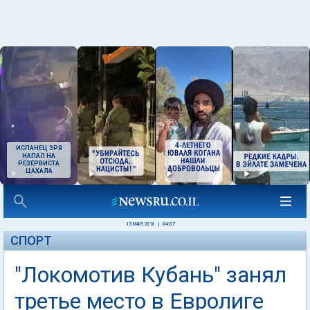
ИСПАНЕЦ ЗРЯ
НАПАЛ НА
РЕЗЕРВИСТА
ЦАХАЛА
15 МАЯ 2016
|
04:07
СПОРТ
"Локомотив Кубань" занял
третье место в Евролиге