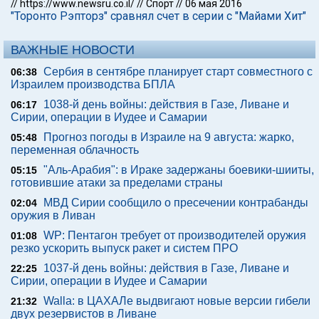
//
https://www.newsru.co.il/
//
Спорт
//
06 мая 2016
"Торонто Рэпторз" сравнял счет в серии с "Майами Хит"
ВАЖНЫЕ НОВОСТИ
Сербия в сентябре планирует старт совместного с
06:38
Израилем производства БПЛА
1038-й день войны: действия в Газе, Ливане и
06:17
Сирии, операции в Иудее и Самарии
Прогноз погоды в Израиле на 9 августа: жарко,
05:48
переменная облачность
"Аль-Арабия": в Ираке задержаны боевики-шииты,
05:15
готовившие атаки за пределами страны
МВД Сирии сообщило о пресечении контрабанды
02:04
оружия в Ливан
WP: Пентагон требует от производителей оружия
01:08
резко ускорить выпуск ракет и систем ПРО
1037-й день войны: действия в Газе, Ливане и
22:25
Сирии, операции в Иудее и Самарии
Walla: в ЦАХАЛе выдвигают новые версии гибели
21:32
двух резервистов в Ливане