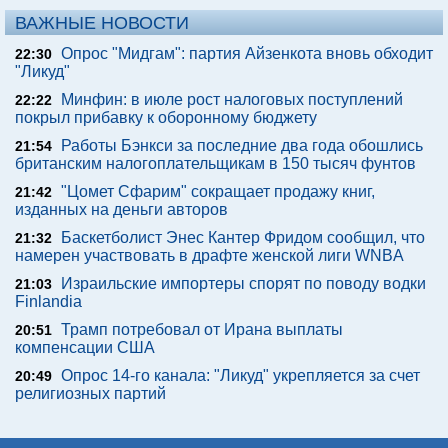
ВАЖНЫЕ НОВОСТИ
Опрос "Мидгам": партия Айзенкота вновь обходит
22:30
"Ликуд"
Минфин: в июле рост налоговых поступлений
22:22
покрыл прибавку к оборонному бюджету
Работы Бэнкси за последние два года обошлись
21:54
британским налогоплательщикам в 150 тысяч фунтов
"Цомет Сфарим" сокращает продажу книг,
21:42
изданных на деньги авторов
Баскетболист Энес Кантер Фридом сообщил, что
21:32
намерен участвовать в драфте женской лиги WNBA
Израильские импортеры спорят по поводу водки
21:03
Finlandia
Трамп потребовал от Ирана выплаты
20:51
компенсации США
Опрос 14-го канала: "Ликуд" укрепляется за счет
20:49
религиозных партий