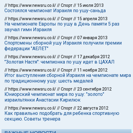
//
https://www.newsru.co.il/
//
Спорт
//
15 июля 2013
Состоялся чемпионат Израиля по ушу-саньда
//
https://www.newsru.co.il/
//
Спорт
//
15 апреля 2013
На чемпионате Европы по ушу в День памяти 5 раз
звучал гимн Израиля
//
https://www.newsru.co.il/
//
Спорт
//
07 января 2013
Спортсмены сборной ушу Израиля получили премии
федерации "АЕЛЕТ"
//
https://www.newsru.co.il/
//
Спорт
//
17 декабря 2012
"Золотая Настя": чемпионка по ушу идет в ЦАХАЛ
//
https://www.newsru.co.il/
//
Спорт
//
11 ноября 2012
Итог выступления сборной Израиля на чемпионате мира
по традиционному ушу: шесть медалей
//
https://www.newsru.co.il/
//
Спорт
//
23 сентября 2012
Юниорский чемпионат мира по ушу: "золото"
израильтянки Анастасии Кирилюк
//
https://www.newsru.co.il/
//
Спорт
//
22 августа 2012
Как правильно подобрать для ребенка спортивную
секцию. Советы тренера