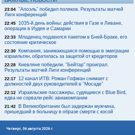
ВАЖНЫЕ НОВОСТИ
"Апоэль" победил поляков. Результаты матчей
23:04
Лиги конференций
1035-й день войны: действия в Газе и Ливане,
22:45
операции в Иудее и Самарии
Младенец подавился пакетом в Бней-Браке, его
22:33
состояние критическое
Компания, занимающаяся помощью в эмиграции
22:30
израильтян, обратилась за защитой от кредиторов
Киевляне победили. "Бейтар" проиграл.
22:28
Результаты матчей Лиги конференций
12 канал ИТВ: Роман Гофман снимает с
22:17
должностей двух руководителей в "Мосаде"
Израильские пассажиры, судящиеся с Blue Bird,
22:12
едва не сорвали рейс авиакомпании
В Великобритании был задержан мужчина,
21:42
пришедший в больницу в образе смерти с косой
Четверг, 06 августа 2026 г.