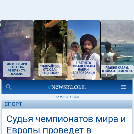
ИСПАНЕЦ ЗРЯ
НАПАЛ НА
РЕЗЕРВИСТА
ЦАХАЛА
16 АПРЕЛЯ 2014
|
20:33
СПОРТ
Судья чемпионатов мира и
Европы проведет в