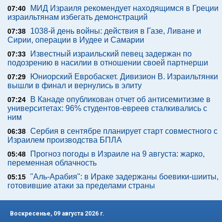
МИД Израиля рекомендует находящимся в Греции
07:40
израильтянам избегать демонстраций
1038-й день войны: действия в Газе, Ливане и
07:38
Сирии, операции в Иудее и Самарии
Известный израильский певец задержан по
07:33
подозрению в насилии в отношении своей партнерши
Юниорский Евробаскет. Дивизион В. Израильтянки
07:29
вышли в финал и вернулись в элиту
В Канаде опубликован отчет об антисемитизме в
07:24
университетах: 96% студентов-евреев сталкивались с
ним
Сербия в сентябре планирует старт совместного с
06:38
Израилем производства БПЛА
Прогноз погоды в Израиле на 9 августа: жарко,
05:48
переменная облачность
"Аль-Арабия": в Ираке задержаны боевики-шииты,
05:15
готовившие атаки за пределами страны
Воскресенье, 09 августа 2026 г.