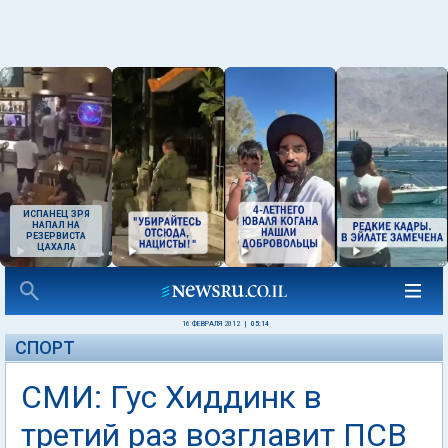
ИСПАНЕЦ ЗРЯ
НАПАЛ НА
РЕЗЕРВИСТА
ЦАХАЛА
16 ФЕВРАЛЯ 2012
|
05:14
СПОРТ
СМИ: Гус Хиддинк в
третий раз возглавит ПСВ