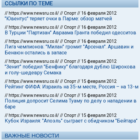
ССЫЛКИ ПО ТЕМЕ
//
https://www.newsru.co.il/
//
Спорт
//
16 февраля 2012
"Ювентус" теряет очки в Парме: обзор матчей
//
https://www.newsru.co.il/
//
Спорт
//
16 февраля 2012
В Турции "Партизан" Авраама Гранта победил одесситов
//
https://www.newsru.co.il/
//
Спорт
//
16 февраля 2012
Лига чемпионов: "Милан" громит "Арсенал". Аршавин и
Бенаюн остались в запасе
//
https://www.newsru.co.il/
//
Спорт
//
15 февраля 2012
"Зенит" победил "Бенфику" благодаря дублю Широкова
и голу-шедевру Семака
//
https://www.newsru.co.il/
//
Спорт
//
15 февраля 2012
Рейтинг ФИФА: Израиль на 35-м месте, Россия – на 13-м
//
https://www.newsru.co.il/
//
Спорт
//
15 февраля 2012
Полиция допросит Селима Туаму по делу о нападении в
баре
//
https://www.newsru.co.il/
//
Спорт
//
15 февраля 2012
Кубок Израиля: "Апоэль" сыграет с обидчиком "Бейтара"
ВАЖНЫЕ НОВОСТИ