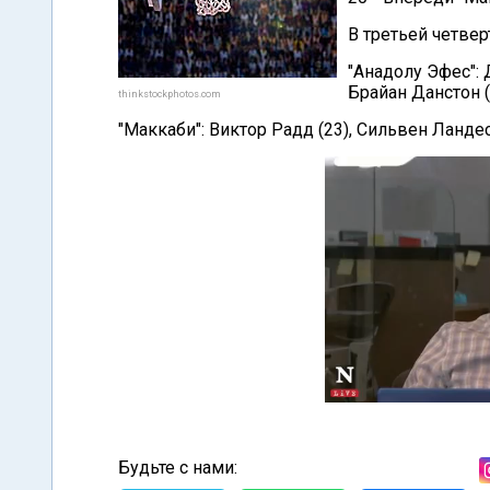
В третьей четвер
"Анадолу Эфес": 
Брайан Данстон (
thinkstockphotos.com
"Маккаби": Виктор Радд (23), Сильвен Ландес
Будьте с нами: