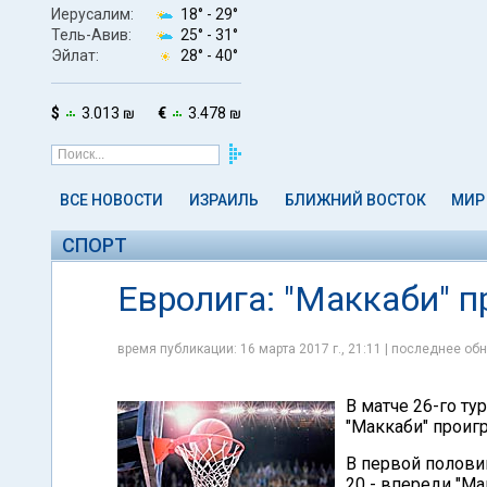
Иерусалим:
18° -
29°
Тель-Авив:
25° -
31°
Эйлат:
28° -
40°
$
3.013 ₪
€
3.478 ₪
ВСЕ НОВОСТИ
ИЗРАИЛЬ
БЛИЖНИЙ ВОСТОК
МИР
СПОРТ
Евролига: "Маккаби" п
время публикации: 16 марта 2017 г., 21:11 | последнее обн
В матче 26-го ту
"Маккаби" проигр
В первой половин
20 - впереди "Ма