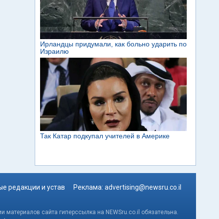
е редакции и устав
Реклама:
advertising@newsru.co.il
и материалов сайта гиперссылка на NEWSru.co.il обязательна.