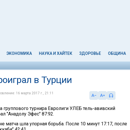
ЭКОНОМИКА
НАУКА И ХАЙТЕК
ЗДОРОВЬЕ
ОБЩИНА
роиграл в Турции
овление: 16 марта 2017 г., 21:11
ра группового турнира Евролиги УЛЕБ тель-авивский
ал "Анадолу Эфес" 87:92.
е матча шла упорная борьба. После 10 минут 17:17, после
ккаби" 42:41.