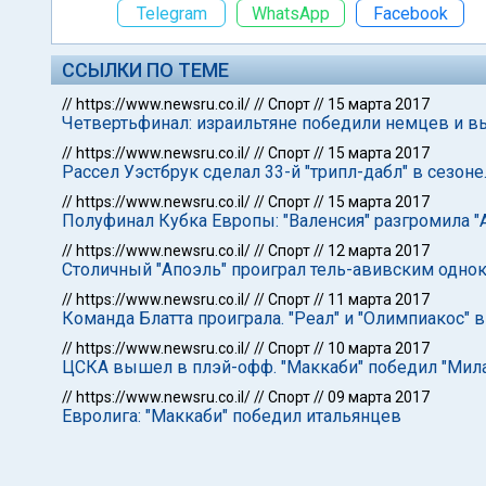
Telegram
WhatsApp
Facebook
ССЫЛКИ ПО ТЕМЕ
//
https://www.newsru.co.il/
//
Спорт
//
15 марта 2017
Четвертьфинал: израильтяне победили немцев и 
//
https://www.newsru.co.il/
//
Спорт
//
15 марта 2017
Рассел Уэстбрук сделал 33-й "трипл-дабл" в сезон
//
https://www.newsru.co.il/
//
Спорт
//
15 марта 2017
Полуфинал Кубка Европы: "Валенсия" разгромила "
//
https://www.newsru.co.il/
//
Спорт
//
12 марта 2017
Столичный "Апоэль" проиграл тель-авивским одно
//
https://www.newsru.co.il/
//
Спорт
//
11 марта 2017
Команда Блатта проиграла. "Реал" и "Олимпиакос"
//
https://www.newsru.co.il/
//
Спорт
//
10 марта 2017
ЦСКА вышел в плэй-офф. "Маккаби" победил "Мил
//
https://www.newsru.co.il/
//
Спорт
//
09 марта 2017
Евролига: "Маккаби" победил итальянцев