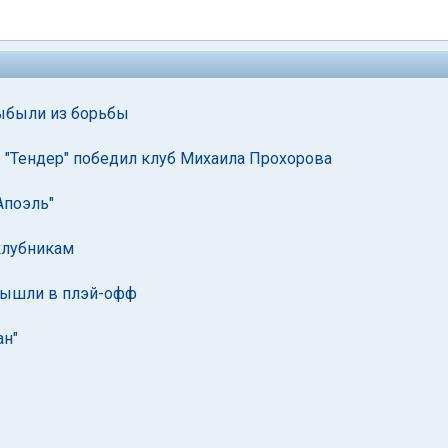
выбыли из борьбы
е. "Тендер" победил клуб Михаила Прохорова
Апоэль"
клубникам
 вышли в плэй-офф
ан"