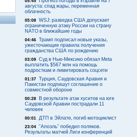
Прогноз погоды в Израиле на 7
05:45
августа: спад жары, переменная
облачность
WSJ: разведка США допускает
05:08
ограниченную атаку России на страну
NATO в ближайшие годы
Трамп подписал новые указы,
04:46
ужесточающие правила получения
гражданства США по рождению
Суд в Нью-Мексико обязал Meta
03:09
выплатить $567 млн на помощь
подросткам и лимитировать соцсети
Турция, Саудовская Аравия и
01:37
Пакистан подпишут соглашение о
совместной обороне
В результате атак хуситов на юге
00:28
Саудовской Аравии пострадали 11
человек
ДТП в Эйлате, погиб мотоциклист
00:01
"Апоэль" победил поляков.
23:04
Результаты матчей Лиги конференций