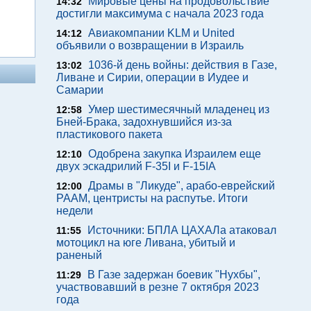
Мировые цены на продовольствие
14:32
достигли максимума с начала 2023 года
Авиакомпании KLM и United
14:12
объявили о возвращении в Израиль
1036-й день войны: действия в Газе,
13:02
Ливане и Сирии, операции в Иудее и
Самарии
Умер шестимесячный младенец из
12:58
Бней-Брака, задохнувшийся из-за
пластикового пакета
Одобрена закупка Израилем еще
12:10
двух эскадрилий F-35I и F-15IA
Драмы в "Ликуде", арабо-еврейский
12:00
РААМ, центристы на распутье. Итоги
недели
Источники: БПЛА ЦАХАЛа атаковал
11:55
мотоцикл на юге Ливана, убитый и
раненый
В Газе задержан боевик "Нухбы",
11:29
участвовавший в резне 7 октября 2023
года