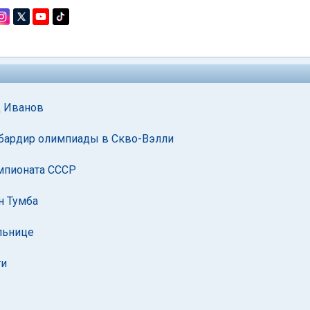
д Иванов
мбардир олимпиады в Скво-Вэлли
мпионата СССР
н Тумба
льнице
ги