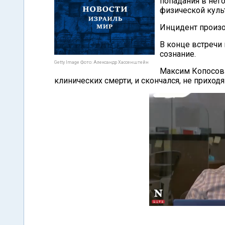
попадания в нег
физической культ
Инцидент произо
В конце встречи 
сознание.
Getty Image Фото: Александр Хассенштейн
Максим Копосов 
клинических смерти, и скончался, не приходя