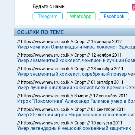
Будьте с нами:
Telegram
WhatsApp
Facebook
ССЫЛКИ ПО ТЕМЕ
//
https://www.newsru.co.il/
//
Спорт
//
16 января 2012
Умер чемпион Олимпиады и мира, хоккеист Эдуар
//
https://www.newsru.co.il/
//
Спорт
//
12 ноября 2011
Умер знаменитый хоккеист, чемпион и лучший бо
//
https://www.newsru.co.il/
//
Спорт
//
28 октября 2011
Умер знаменитый хоккеист, серебряный призер че
//
https://www.newsru.co.il/
//
Спорт
//
01 октября 2011
Умер лучший шведский хоккеист всех времен Све
//
https://www.newsru.co.il/
//
В мире
//
12 сентября 2011
Игрок "Локомотива" Александр Галимов умер в бо
//
https://www.newsru.co.il/
//
Спорт
//
01 сентября 2011
Умер 35-летний игрок Национальной хоккейной ли
//
https://www.newsru.co.il/
//
Спорт
//
10 августа 2011
Умер легендарный чешский хоккейный защитник