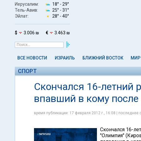
Иерусалим:
18° -
29°
Тель-Авив:
25° -
31°
Эйлат:
28° -
40°
$
3.006 ₪
€
3.463 ₪
ВСЕ НОВОСТИ
ИЗРАИЛЬ
БЛИЖНИЙ ВОСТОК
МИР
СПОРТ
Скончался 16-летний р
впавший в кому после
время публикации: 17 февраля 2012 г., 16:08 | последнее 
Скончался 16-ле
"Олимпия" (Киро