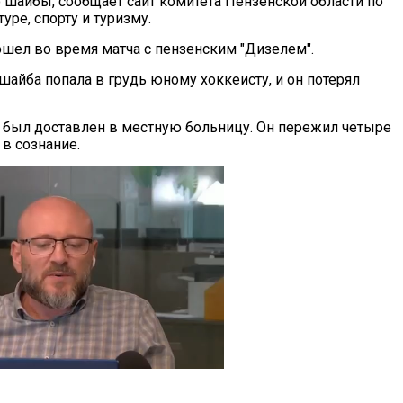
о шайбы, сообщает сайт комитета Пензенской области по
уре, спорту и туризму.
шел во время матча с пензенским "Дизелем".
шайба попала в грудь юному хоккеисту, и он потерял
был доставлен в местную больницу. Он пережил четыре
 в сознание.