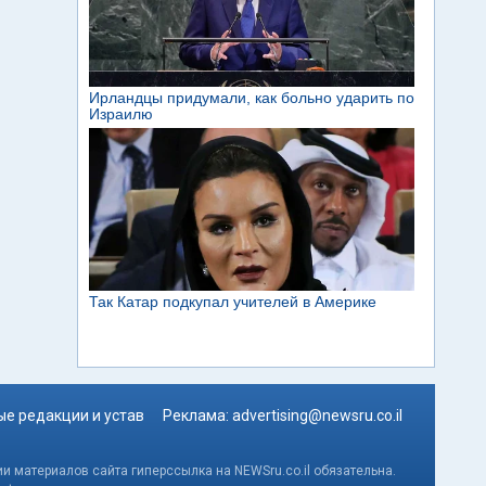
е редакции и устав
Реклама:
advertising@newsru.co.il
и материалов сайта гиперссылка на NEWSru.co.il обязательна.