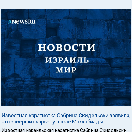
Известная каратистка Сабрина Скидельски заявила,
что завершит карьеру после Маккабиады
Известная израильская каратистка Сабрина Скидельски