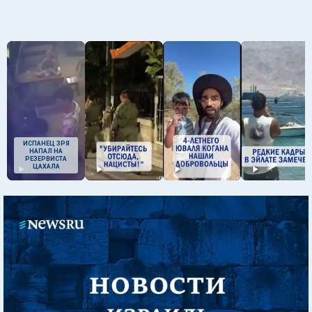
ИСПАНЕЦ ЗРЯ
НАПАЛ НА
РЕЗЕРВИСТА
ЦАХАЛА