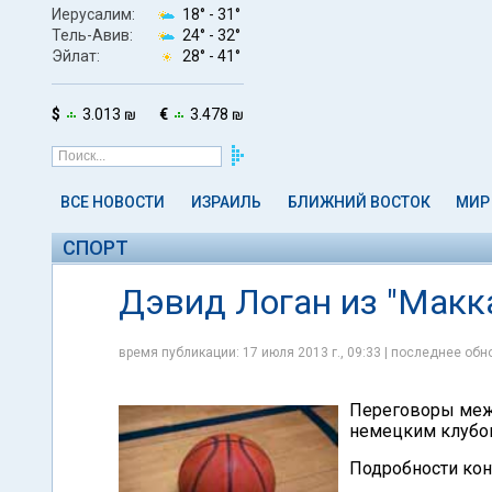
Иерусалим:
18° -
31°
Тель-Авив:
24° -
32°
Эйлат:
28° -
41°
$
3.013 ₪
€
3.478 ₪
ВСЕ НОВОСТИ
ИЗРАИЛЬ
БЛИЖНИЙ ВОСТОК
МИР
СПОРТ
Дэвид Логан из "Макка
время публикации: 17 июля 2013 г., 09:33 | последнее обно
Переговоры меж
немецким клубом
Подробности кон