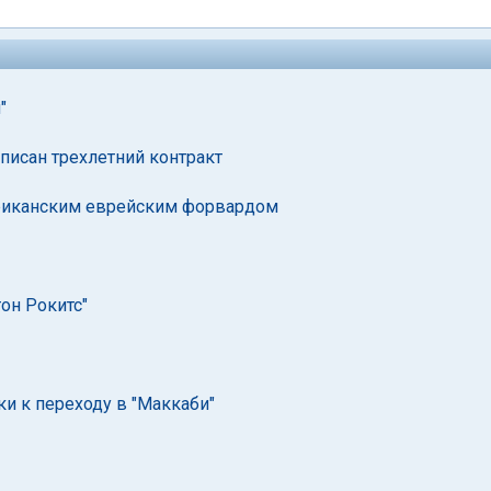
"
писан трехлетний контракт
ериканским еврейским форвардом
он Рокитс"
ки к переходу в "Маккаби"