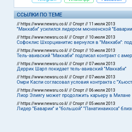
ССЫЛКИ ПО ТЕМЕ
//
https://www.newsru.co.il/
//
Спорт
//
11 июля 2013
"Маккаби" усилился лидером мюнхенской "Баварии
//
https://www.newsru.co.il/
//
Спорт
//
10 июля 2013
Софоклис Шхорцианитис вернулся в "Маккаби": под
//
https://www.newsru.co.il/
//
Спорт
//
10 июля 2013
Тель-авивский "Маккаби" подписал контракт с ам
//
https://www.newsru.co.il/
//
Спорт
//
07 июля 2013
Деррик Шарп покидает тель-авивский "Маккаби"
//
https://www.newsru.co.il/
//
Спорт
//
07 июля 2013
Омри Каспи согласовал условия контракта с "Хьюст
//
https://www.newsru.co.il/
//
Спорт
//
06 июля 2013
Лиор Элиягу может продолжить карьеру в Милане
//
https://www.newsru.co.il/
//
Спорт
//
05 июля 2013
Лидер "Баварии" и "большой" "Панатинаикоса" близ