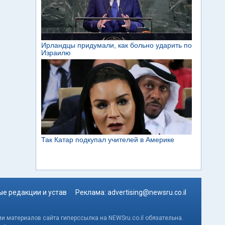
е редакции и устав
Реклама:
advertising@newsru.co.il
и материалов сайта гиперссылка на NEWSru.co.il обязательна.