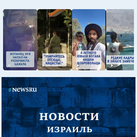
ИСПАНЕЦ ЗРЯ
НАПАЛ НА
РЕЗЕРВИСТА
ЦАХАЛА