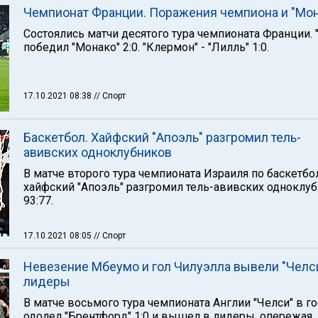
Чемпионат Франции. Поражения чемпиона и "Мон
Состоялись матчи десятого тура чемпионата Франции. 
победил "Монако" 2:0. "Клермон" - "Лилль" 1:0.
17.10.2021 08:38
// Спорт
Баскетбол. Хайфский "Апоэль" разгромил тель-
авивских одноклубников
В матче второго тура чемпионата Израиля по баскетбо
хайфский "Апоэль" разгромил тель-авивских одноклу
93:77.
17.10.2021 08:05
// Спорт
Невезение Мбеумо и гол Чилуэлла вывели "Челси
лидеры
В матче восьмого тура чемпионата Англии "Челси" в го
одолел "Брентфорд" 1:0 и вышел в лидеры, опережая