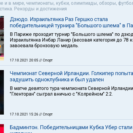
е и в мире, чемпионаты, кубки, олимпиады, обзоры, футбол
астика. Рекорды и достижения
Дзюдо. Израильтянка Раз Гершко стала
победительницей турнира "Большого шлема" в П
В Париже проходит турнир "Большого шлема" по дзюд
Израильтянка Инбар Ланир (весовая категория до 78 к
завоевала бронзовую медаль.
17.10.2021 20:05
// Спорт
Чемпионат Северной Ирландии. Голкипер попыт
задушить одноклубника и был удален
В матче девятого тура чемпионата Северной Ирланди
"Гленторан" сыграл вничью с "Колрейном" 2:2.
17.10.2021 15:26
// Спорт
Бадминтон. Победительницами Кубка Убер стали