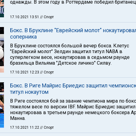
однажды. В этом году в Роттердаме победил британец
17.10.2021 13:51
// Спорт
Бокс. В Бруклине "Еврейский молот" нокаутирова
соперника
В Бруклине состоялся большой вечер бокса. Клетус
"Еврейский молот" Зелдин защитил титул NABA в
суперлегком весе, нокаутировав в седьмом раунде
бразильца Вильяма "Детское личико" Силву.
17.10.2021 12:23
// Спорт
Бокс. В Риге Майрис Бриедис защитил чемпионс
титул нокаутом
В Риге состоялся бой за звание чемпиона мира по бокс
тяжелом весе по версии IBF. Майрис Бриедис защитил 
нокаутировав в третьем раунде немецкого боксера Ар
Манна.
17.10.2021 11:22
// Спорт