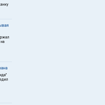
канку
рывая
ержал
 на
вана
ида"
бедил