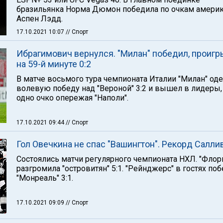
бразильянка Норма Дюмон победила по очкам амери
Аспен Лэдд.
17.10.2021 10:07
// Спорт
Ибрагимович вернулся. "Милан" победил, проиг
на 59-й минуте 0:2
В матче восьмого тура чемпионата Италии "Милан" од
волевую победу над "Вероной" 3:2 и вышел в лидеры,
одно очко опережая "Наполи".
17.10.2021 09:44
// Спорт
Гол Овечкина не спас "Вашингтон". Рекорд Салли
Состоялись матчи регулярного чемпионата НХЛ. "Флор
разгромила "островитян" 5:1. "Рейнджерс" в гостях по
"Монреаль" 3:1.
17.10.2021 09:09
// Спорт