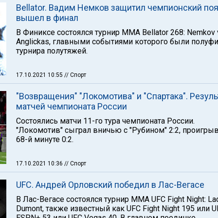
Bellator. Вадим Немков защитил чемпионский поя
вышел в финал
В Финиксе состоялся турнир ММА Bellator 268: Nemkov 
Anglickas, главными событиями которого были полуф
турнира полутяжей.
17.10.2021 10:55
// Спорт
"Возвращения" "Локомотива" и "Спартака". Резул
матчей чемпионата России
Состоялись матчи 11-го тура чемпионата России.
"Локомотив" сыграл вничью с "Рубином" 2:2, проигрыв
68-й минуте 0:2.
17.10.2021 10:36
// Спорт
UFC. Андрей Орловский победил в Лас-Вегасе
В Лас-Вегасе состоялся турнир ММА UFC Fight Night: Lad
Dumont, также известный как UFC Fight Night 195 или U
ESPN+ 53 или UFC Vegas 40. В главном поединке