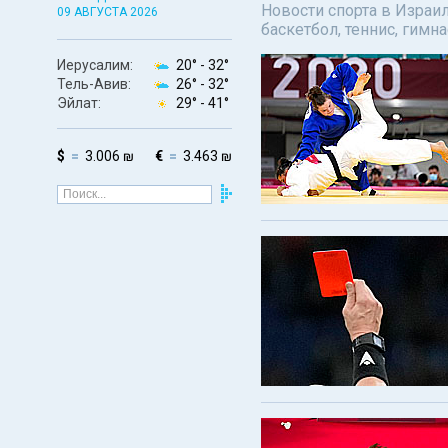
Новости спорта в Израил
09 АВГУСТА 2026
баскетбол, теннис, гимн
Иерусалим:
20° -
32°
Тель-Авив:
26° -
32°
Эйлат:
29° -
41°
$
3.006 ₪
€
3.463 ₪