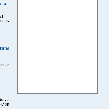
с и
vs.
иналы
ьтаты
ая на
d vs.
FC on