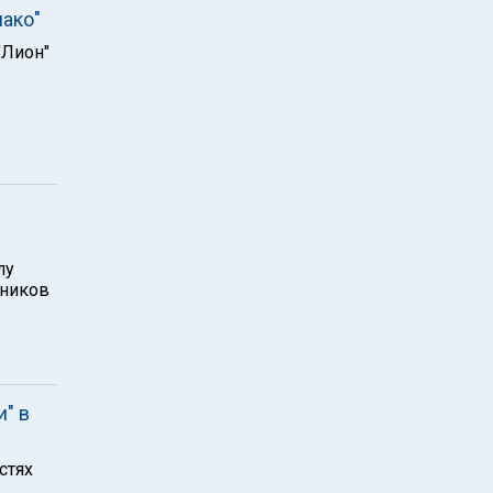
ако"
"Лион"
лу
бников
" в
стях