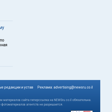
му
по
рная
е редакции и устав
Реклама:
advertising@newsru.co.il
и материалов сайта гиперссылка на NEWSru.co.il обязательна.
е фотоматериалов агентств не разрешается.