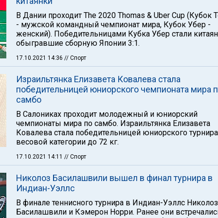
китаянки
В Дании проходит The 2020 Thomas & Uber Cup (Кубок 
- мужской командный чемпионат мира, Кубок Убер -
женский). Победительницами Кубка Убер стали китаян
обыгравшие сборную Японии 3:1.
17.10.2021 14:36
// Спорт
Израильтянка Елизавета Ковалева стала
победительницей юниорского чемпионата мира 
самбо
В Салониках проходит молодежный и юниорский
чемпионаты мира по самбо. Израильтянка Елизавета
Ковалева стала победительницей юниорского турнира
весовой категории до 72 кг.
17.10.2021 14:11
// Спорт
Николоз Басилашвили вышел в финал турнира в
Индиан-Уэллс
В финале теннисного турнира в Индиан-Уэллс Николоз
Басилашвили и Кэмерон Норри. Ранее они встречалис