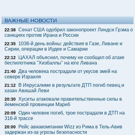
ВАЖНЫЕ НОВОСТИ
Сенат США одобрил законопроект Линдси Грэма о
22:38
санкциях против Ирана и России
1036-й день войны: действия в Газе, Ливане и
22:35
Сирии, операции в Иудее и Самарии
ЦАХАЛ объяснил, почему не сообщил об атаке
22:12
беспилотника "Хизбаллы" на юге Ливана
Два человека пострадали от укусов змей на
21:40
севере Израиля
В Иерусалиме в результате ДТП погиб певец и
21:12
хазан Авишай Леви
Хуситы атаковали правительственные силы в
20:30
йеменской провинции Мариб
Один человек погиб, трое пострадали в ДТП на
20:09
316-й трассе
Рейс авиакомпании Wizz из Рима в Тель-Авив
20:00
задержан из-за угрозы безопасности