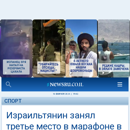
ИСПАНЕЦ ЗРЯ
НАПАЛ НА
РЕЗЕРВИСТА
ЦАХАЛА
18 ФЕВРАЛЯ 2024
|
19:42
СПОРТ
Израильтянин занял
третье место в марафоне в