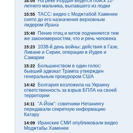
На реке Иордан ведется поиск 12-
16:05
летнего мальчика, выпавшего из лодки
ТАСС: видео с Моджтабой Хаменеи
15:55
снято до его назначения верховным
лидером Ирана
Пение птиц и китов подчиняется тем
15:40
же закономерностям, что и речь человека
1038-й день войны: действия в Газе,
15:23
Ливане и Сирии, операции в Иудее и
Самарии
Большинством в один голос:
15:22
бывший адвокат Трампа утвержден
генеральным прокурором США
Болгария возложила на Украину
14:42
ответственность за взрыв БПЛА на своей
территории
"А-Йом": советники Нетаниягу
14:11
передавали секретную информацию
Катару
Иранские СМИ опубликовали видео
14:09
Моджтабы Хаменеи