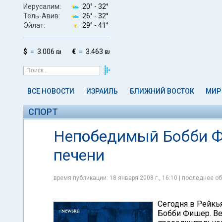
Иерусалим:
20° -
32°
Тель-Авив:
26° -
32°
Эйлат:
29° -
41°
$
3.006 ₪
€
3.463 ₪
ВСЕ НОВОСТИ
ИЗРАИЛЬ
БЛИЖНИЙ ВОСТОК
МИР
СПОРТ
Непобедимый Бобби Ф
печени
время публикации: 18 января 2008 г., 16:10 | последнее об
Сегодня в Рейкь
Бобби Фишер. Ве