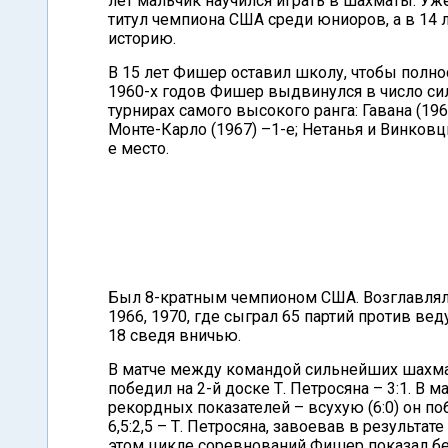
лет мальчик научился играть в шахматы. Уже
титул чемпиона США среди юниоров, а в 14
историю.
В 15 лет Фишер оставил школу, чтобы полно
1960-х годов Фишер выдвинулся в число си
турнирах самого высокого ранга: Гавана (1965
Монте-Карло (1967) –1-е; Нетанья и Винковци
е место.
Был 8-кратным чемпионом США. Возглавлял
1966, 1970, где сыграл 65 партий против ве
18 сведя вничью.
В матче между командой сильнейших шахмати
победил на 2-й доске Т. Петросяна – 3:1. В 
рекордных показателей – всухую (6:0) он по
6,5:2,5 – Т. Петросяна, завоевав в результа
этом цикле соревнований Фишер показал бе