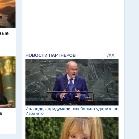
ьные
а