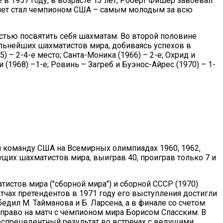
 в 1957 году, в возрасте 13 лет, Роберт Фишер завоевал
 лет стал чемпионом США – самым молодым за всю
стью посвятить себя шахматам. Во второй половине
льнейших шахматистов мира, добиваясь успехов в
) – 2-4-е место; Санта-Моника (1966) – 2-е; Охрид и
 (1968) –1-е; Ровинь – Загреб и Буэнос-Айрес (1970) – 1-
 команду США на Всемирных олимпиадах 1960, 1962,
дущих шахматистов мира, выиграв 40, проиграв только 7 и
стов мира ("сборной мира") и сборной СССР (1970)
матчах претендентов в 1971 году его выступления достигли
бедил М. Тайманова и Б. Ларсена, а в финале со счетом
те право на матч с чемпионом мира Борисом Спасским. В
спрецедентный результат во встречах с ведущими