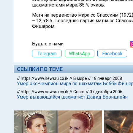
шахматистами мира: 85 % очков.
Матч на первенство мира со Спасским (1972
– 12,5:8,5. Последняя партия матча со Спас
Фишером.
Будьте с нами:
Telegram
WhatsApp
Facebook
ССЫЛКИ ПО ТЕМЕ
//
https://www.newsru.co.il/
//
В мире
//
18 января 2008
Умер экс-чемпион мира по шахматам Бобби Фише
//
https://www.newsru.co.il/
//
Спорт
//
07 декабря 2006
Умер выдающийся шахматист Давид Бронштейн