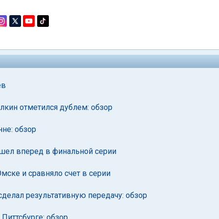
ев
лкин отметился дублем: обзор
нне: обзор
ышел вперед в финальной серии
мске и сравняло счет в серии
сделал результативную передачу: обзор
 Питтсбурге: обзор