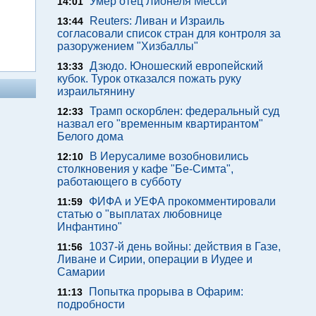
Умер отец Лионеля Месси
14:01
Reuters: Ливан и Израиль
13:44
согласовали список стран для контроля за
разоружением "Хизбаллы"
Дзюдо. Юношеский европейский
13:33
кубок. Турок отказался пожать руку
израильтянину
Трамп оскорблен: федеральный суд
12:33
назвал его "временным квартирантом"
Белого дома
В Иерусалиме возобновились
12:10
столкновения у кафе "Бе-Симта",
работающего в субботу
ФИФА и УЕФА прокомментировали
11:59
статью о "выплатах любовнице
Инфантино"
1037-й день войны: действия в Газе,
11:56
Ливане и Сирии, операции в Иудее и
Самарии
Попытка прорыва в Офарим:
11:13
подробности