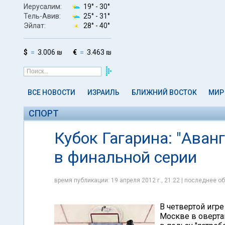
Иерусалим:
19° -
30°
Тель-Авив:
25° -
31°
Эйлат:
28° -
40°
$
3.006 ₪
€
3.463 ₪
ВСЕ НОВОСТИ
ИЗРАИЛЬ
БЛИЖНИЙ ВОСТОК
МИР
СПОРТ
Кубок Гагарина: "Аван
в финальной серии
время публикации: 19 апреля 2012 г., 21:22 | последнее об
В четвертой игре
Москве в овертай