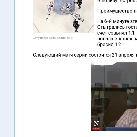
в пользу "ястребо
Преимущество по
На 6-й минуте зт
Отыгрались гости
счет сравнял 1:1
попала в конек з
Getty Image Фото: Кевин Кокс
бросил 1:2.
Следующий матч серии состоится 21 апреля 