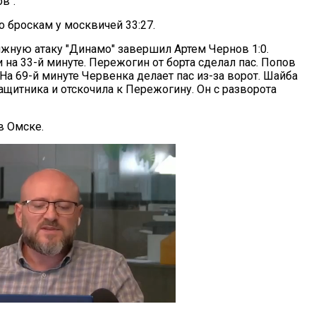
в".
 броскам у москвичей 33:27.
яжную атаку "Динамо" завершил Артем Чернов 1:0.
 на 33-й минуте. Пережогин от борта сделал пас. Попов
. На 69-й минуте Червенка делает пас из-за ворот. Шайба
ащитника и отскочила к Пережогину. Он с разворота
в Омске.