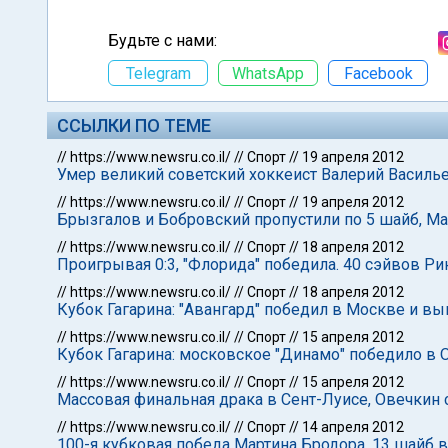
Будьте с нами:
Telegram
WhatsApp
Facebook
ССЫЛКИ ПО ТЕМЕ
//
https://www.newsru.co.il/
//
Спорт
//
19 апреля 2012
Умер великий советский хоккеист Валерий Василь
//
https://www.newsru.co.il/
//
Спорт
//
19 апреля 2012
Брызгалов и Бобровский пропустили по 5 шайб, Ма
//
https://www.newsru.co.il/
//
Спорт
//
18 апреля 2012
Проигрывая 0:3, "Флорида" победила. 40 сэйвов Ри
//
https://www.newsru.co.il/
//
Спорт
//
18 апреля 2012
Кубок Гагарина: "Авангард" победил в Москве и в
//
https://www.newsru.co.il/
//
Спорт
//
15 апреля 2012
Кубок Гагарина: московское "Динамо" победило в О
//
https://www.newsru.co.il/
//
Спорт
//
15 апреля 2012
Массовая финальная драка в Сент-Луисе, Овечкин 
//
https://www.newsru.co.il/
//
Спорт
//
14 апреля 2012
100-я кубковая победа Мартина Бродора, 13 шайб в