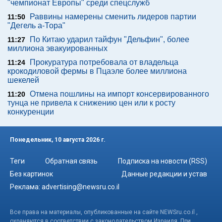
"чемпионат Европы" среди спецслужб
Раввины намерены сменить лидеров партии
11:50
"Дегель а-Тора"
По Китаю ударил тайфун "Дельфин", более
11:27
миллиона эвакуированных
Прокуратура потребовала от владельца
11:24
крокодиловой фермы в Пцаэле более миллиона
шекелей
Отмена пошлины на импорт консервированного
11:20
тунца не привела к снижению цен или к росту
конкуренции
Понедельник, 10 августа 2026 г.
Теги
Обратная связь
Подписка на новости (RSS)
Без картинок
Данные редакции и устав
Реклама:
advertising@newsru.co.il
Все права на материалы, опубликованные на сайте NEWSru.co.il ,
охраняются в соответствии с законодательством Израиля. При