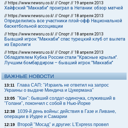
//
https://www.newsru.co.il/
//
Спорт
//
19 апреля 2013
Хайфский "Маккаби" проиграл в Нетании: обзор матчей
//
https://www.newsru.co.il/
//
Спорт
//
18 апреля 2013
Определились все участники плэй-офф Национальной
баскетбольной ассоциации
//
https://www.newsru.co.il/
//
Спорт
//
18 апреля 2013
Бывший игрок "Маккаби" спас турецкий клуб от вылета
из Евролиги
//
https://www.newsru.co.il/
//
Спорт
//
18 апреля 2013
Обладателем Кубка России стали "Красные крылья".
Лучшим бомбардиром – бывший игрок "Маккаби"
ВАЖНЫЕ НОВОСТИ
Глава САП: "Израиль не ответил на запрос
13:11
Украины о выдаче Миндича и Цукермана"
"Кан": бывший солдат-одиночка, служивший в
13:05
"Голани", покончил с собой в Нью-Йорке
1039-й день войны: действия в Газе и Ливане,
12:38
операции в Иудее и Самарии
Второй "Мосад" и другие: L'Express провел
12:19