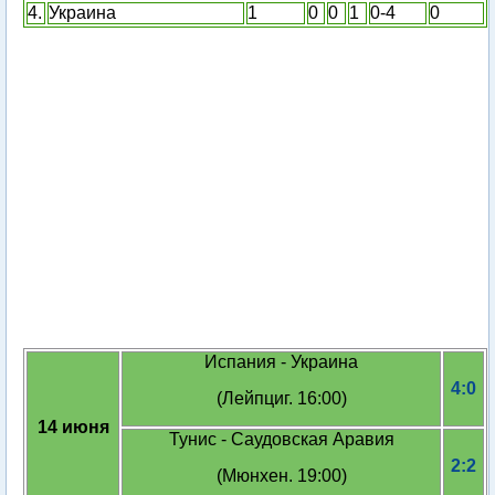
4.
Украина
1
0
0
1
0-4
0
Испания - Украина
4:0
(Лейпциг. 16:00)
14 июня
Тунис - Саудовская Аравия
2:2
(Мюнхен. 19:00)