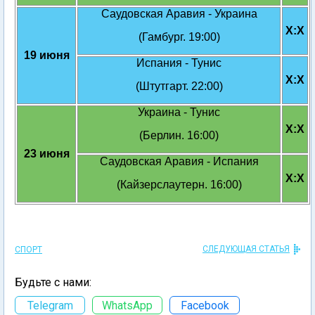
Саудовская Аравия - Украина
X:X
(Гамбург. 19:00)
19 июня
Испания - Тунис
X:X
(Штутгарт. 22:00)
Украина - Тунис
X:X
(Берлин. 16:00)
23 июня
Саудовская Аравия - Испания
X:X
(Кайзерслаутерн. 16:00)
СЛЕДУЮЩАЯ СТАТЬЯ
СПОРТ
Будьте с нами:
Telegram
WhatsApp
Facebook