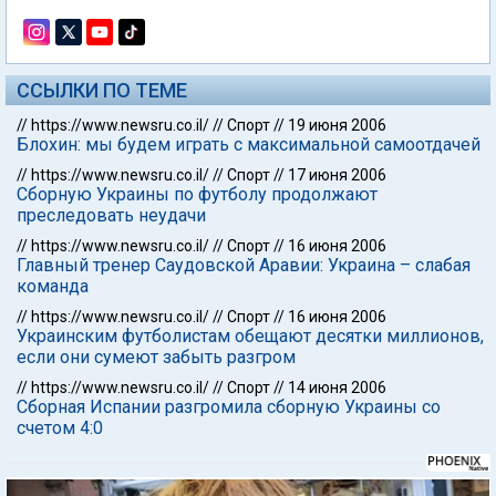
ССЫЛКИ ПО ТЕМЕ
//
https://www.newsru.co.il/
//
Спорт
//
19 июня 2006
Блохин: мы будем играть с максимальной самоотдачей
//
https://www.newsru.co.il/
//
Спорт
//
17 июня 2006
Сборную Украины по футболу продолжают
преследовать неудачи
//
https://www.newsru.co.il/
//
Спорт
//
16 июня 2006
Главный тренер Саудовской Аравии: Украина – слабая
команда
//
https://www.newsru.co.il/
//
Спорт
//
16 июня 2006
Украинским футболистам обещают десятки миллионов,
если они сумеют забыть разгром
//
https://www.newsru.co.il/
//
Спорт
//
14 июня 2006
Сборная Испании разгромила сборную Украины со
счетом 4:0