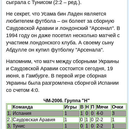
сыграла с Тунисом (2:2 – ред.).
Не секрет, что Усама бин Ладен является
любителем футбола – он болеет за сборную
Саудовской Аравии и лондонский "Арсенал". В
1994 году он даже посетил несколько матчей с
участием лондонского клуба. А своему сыну
Абдулле он купил футболку "Арсенала".
Напомним, что матч между сборными Украины
и Саудовской Аравии состоится сегодня, 19
июня, в Гамбурге. В первой игре сборная
Украины была разгромлена сборнгой Испании
со счетом 4:0.
ЧМ-2006. Группа "H"
Команда
Игры
В
Н
П
Мячи
Очки
1.
Испания
1
1
0
0
4-0
3
2.
Саудовская Аравия
1
0
1
0
2-2
1
3.
Тунис
1
0
1
0
2-2
1