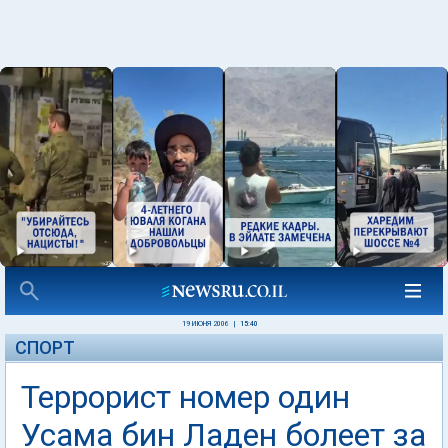
19 ИЮНЯ 2006
|
15:40
СПОРТ
Террорист номер один
Усама бин Ладен болеет за