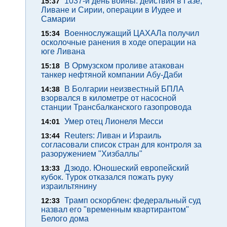
1037-й день войны: действия в Газе,
15:37
Ливане и Сирии, операции в Иудее и
Самарии
Военнослужащий ЦАХАЛа получил
15:34
осколочные ранения в ходе операции на
юге Ливана
В Ормузском проливе атакован
15:18
танкер нефтяной компании Абу-Даби
В Болгарии неизвестный БПЛА
14:38
взорвался в километре от насосной
станции Трансбалканского газопровода
Умер отец Лионеля Месси
14:01
Reuters: Ливан и Израиль
13:44
согласовали список стран для контроля за
разоружением "Хизбаллы"
Дзюдо. Юношеский европейский
13:33
кубок. Турок отказался пожать руку
израильтянину
Трамп оскорблен: федеральный суд
12:33
назвал его "временным квартирантом"
Белого дома