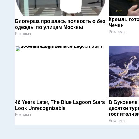
Кремль гот
Блогерша прошлась полностью без
Чечни
одежды по улицам Москвы
Реклама
Реклама
46 Years Later, The Blue Lagoon Stars
В Буковеле
Look Unrecognizable
десятки тур
госпитализ
Реклама
Реклама