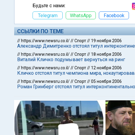
Будьте с нами:
Telegram
WhatsApp
Facebook
ССЫЛКИ ПО ТЕМЕ
//
https://www.newsru.co.il/
//
Спорт
//
19 ноября 2006
Александр Димитренко отстоял титул интерконтин
//
https://www.newsru.co.il/
//
Спорт
//
18 ноября 2006
Виталий Кличко подумывает вернуться на ринг
//
https://www.newsru.co.il/
//
Спорт
//
12 ноября 2006
Кличко отстоял титул чемпиона мира, нокаутирова
//
https://www.newsru.co.il/
//
Спорт
//
05 ноября 2006
Роман Гринберг отстоял титул интерконтинентальн