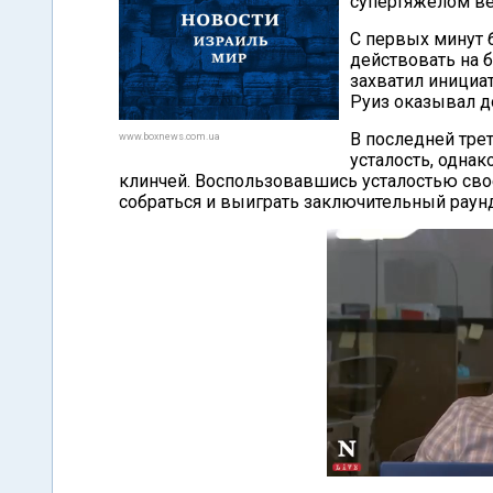
супертяжелом вес
С первых минут 
действовать на б
захватил инициат
Руиз оказывал д
В последней тре
www.boxnews.com.ua
усталость, однак
клинчей. Воспользовавшись усталостью свое
собраться и выиграть заключительный раунд