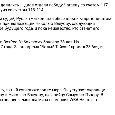
делились — двое отдали победу Чагаеву со счетом 117-
Руиз со счетом 115-114.
судей, Руслан Чагаев стал обязательным претендентом
се, принадлежащий Николаю Валуеву, следующий
 будущего года, и пока неизвестно, кто станет его
и BoxRec. Узбекскому боксеру 28 лет. На
 года. За это время "Белый Тайсон" провел 23 боя, из
гу, пятый супертяжеловес мира. Он уступает украинцу
ву и Николаю Валуеву, нигерийцу Самуэлю Питеру. В
 за звание чемпиона мира по версии WBA Николаю