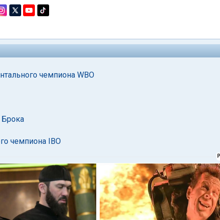
ентального чемпиона WBO
в Брока
ого чемпиона IBO