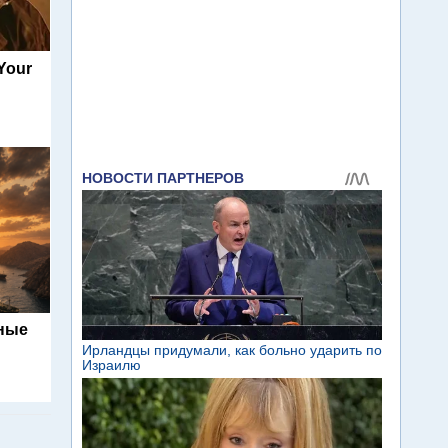
 Your
ьные