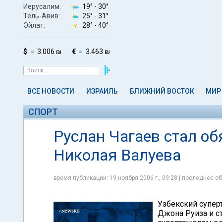
Иерусалим:
19° -
30°
Тель-Авив:
25° -
31°
Эйлат:
28° -
40°
$
3.006 ₪
€
3.463 ₪
ВСЕ НОВОСТИ
ИЗРАИЛЬ
БЛИЖНИЙ ВОСТОК
МИР
СПОРТ
Руслан Чагаев стал о
Николая Валуева
время публикации: 19 ноября 2006 г., 09:28 | последнее об
Узбекский супер
Джона Руиза и с