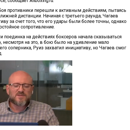
е, сообщает Allboxing.ru.
боя противники перешли к активным действиям, пытаясь
лижней дистанции. Начиная с третьего раунда, Чагаев
иву за счет того, что его удары были более точны, однако
остойное сопротивление.
ти поединка на действиях боксеров начала сказываться
о, несмотря на это, в бою было на удивление мало
го соперника, Руиз захватил инициативу, но Чагаев смог
.