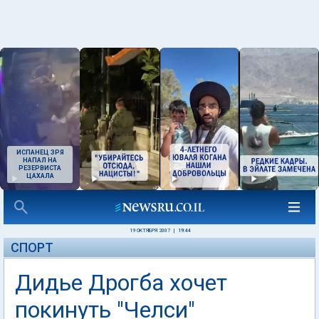
ИСПАНЕЦ ЗРЯ
НАПАЛ НА
РЕЗЕРВИСТА
ЦАХАЛА
19 ОКТЯБРЯ 2007
|
19:44
СПОРТ
Дидье Дрогба хочет
покинуть "Челси"