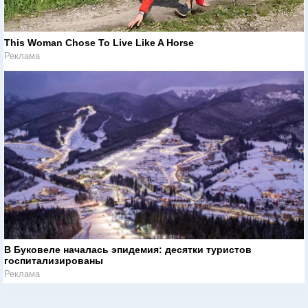
This Woman Chose To Live Like A Horse
Реклама
В Буковеле началась эпидемия: десятки туристов
госпитализированы
Реклама