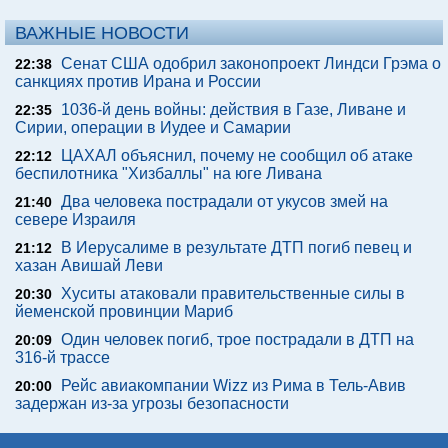
ВАЖНЫЕ НОВОСТИ
Сенат США одобрил законопроект Линдси Грэма о
22:38
санкциях против Ирана и России
1036-й день войны: действия в Газе, Ливане и
22:35
Сирии, операции в Иудее и Самарии
ЦАХАЛ объяснил, почему не сообщил об атаке
22:12
беспилотника "Хизбаллы" на юге Ливана
Два человека пострадали от укусов змей на
21:40
севере Израиля
В Иерусалиме в результате ДТП погиб певец и
21:12
хазан Авишай Леви
Хуситы атаковали правительственные силы в
20:30
йеменской провинции Мариб
Один человек погиб, трое пострадали в ДТП на
20:09
316-й трассе
Рейс авиакомпании Wizz из Рима в Тель-Авив
20:00
задержан из-за угрозы безопасности