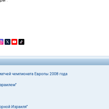
ры".
матчей чемпионата Европы 2008 года
Израилем"
орной Израиля"