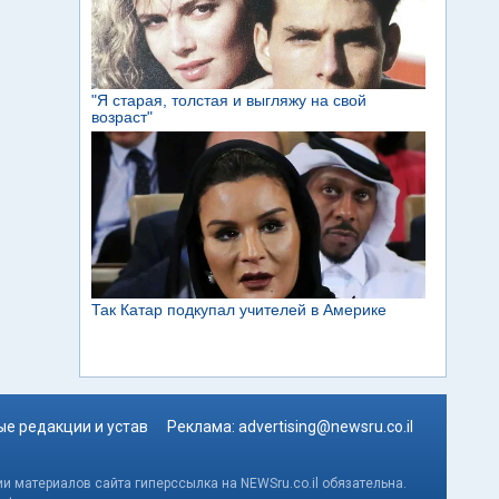
е редакции и устав
Реклама:
advertising@newsru.co.il
и материалов сайта гиперссылка на NEWSru.co.il обязательна.