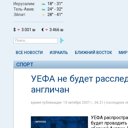
Иерусалим:
18° -
31°
Тель-Авив:
24° -
32°
Эйлат:
28° -
41°
$
3.001 ₪
€
3.466 ₪
ВСЕ НОВОСТИ
ИЗРАИЛЬ
БЛИЖНИЙ ВОСТОК
МИР
СПОРТ
УЕФА не будет расслед
англичан
время публикации: 19 октября 2007 г., 06:21 | последнее о
УЕФА распростран
будет проводить