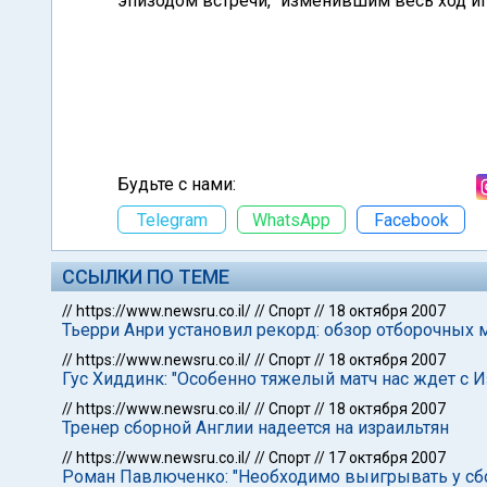
эпизодом встречи, "изменившим весь ход иг
Будьте с нами:
Telegram
WhatsApp
Facebook
ССЫЛКИ ПО ТЕМЕ
//
https://www.newsru.co.il/
//
Спорт
//
18 октября 2007
Тьерри Анри установил рекорд: обзор отборочных 
//
https://www.newsru.co.il/
//
Спорт
//
18 октября 2007
Гус Хиддинк: "Особенно тяжелый матч нас ждет с 
//
https://www.newsru.co.il/
//
Спорт
//
18 октября 2007
Тренер сборной Англии надеется на израильтян
//
https://www.newsru.co.il/
//
Спорт
//
17 октября 2007
Роман Павлюченко: "Необходимо выигрывать у сб