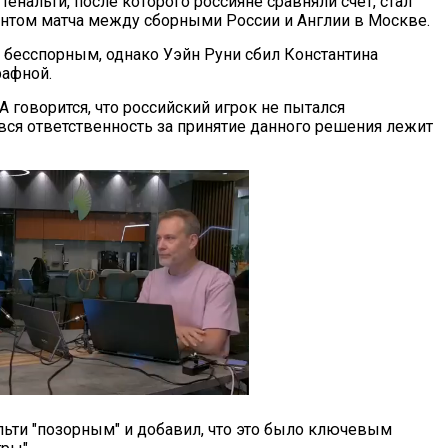
Пенальти, после которого россияне сравняли счет, стал
том матча между сборными России и Англии в Москве.
бесспорным, однако Уэйн Руни сбил Константина
афной.
 говорится, что российский игрок не пытался
 вся ответственность за принятие данного решения лежит
льти "позорным" и добавил, что это было ключевым