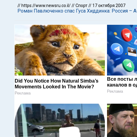
//
https://www.newsru.co.il/
//
Спорт
//
17 октября 2007
Роман Павлюченко спас Гуса Хиддинка: Россия – Ан
Все посты 
Did You Notice How Natural Simba’s
каналов в о
Movements Looked In The Movie?
Реклама
Реклама