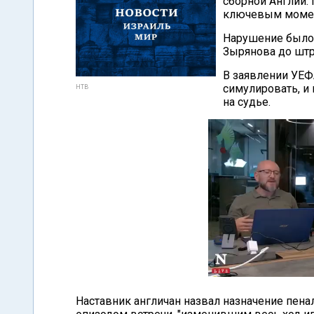
сборной Англии. 
ключевым момен
Нарушение было 
Зырянова до штр
В заявлении УЕФА
симулировать, и
НТВ
на судье.
Наставник англичан назвал назначение пена