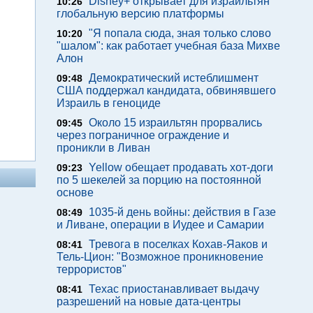
Disney+ открывает для израильтян
10:26
глобальную версию платформы
"Я попала сюда, зная только слово
10:20
"шалом": как работает учебная база Михве
Алон
Демократический истеблишмент
09:48
США поддержал кандидата, обвинявшего
Израиль в геноциде
Около 15 израильтян прорвались
09:45
через пограничное ограждение и
проникли в Ливан
Yellow обещает продавать хот-доги
09:23
по 5 шекелей за порцию на постоянной
основе
1035-й день войны: действия в Газе
08:49
и Ливане, операции в Иудее и Самарии
Тревога в поселках Кохав-Яаков и
08:41
Тель-Цион: "Возможное проникновение
террористов"
Техас приостанавливает выдачу
08:41
разрешений на новые дата-центры