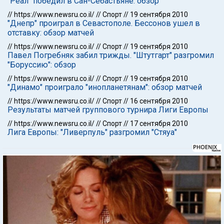
"Реал" победил в Сан-Себастьяне: обзор
//
https://www.newsru.co.il/
//
Спорт
//
19 сентября 2010
"Днепр" проиграл в Севастополе. Бессонов ушел в
отставку: обзор матчей
//
https://www.newsru.co.il/
//
Спорт
//
19 сентября 2010
Павел Погребняк забил трижды. "Штутгарт" разгромил
"Боруссию": обзор
//
https://www.newsru.co.il/
//
Спорт
//
19 сентября 2010
"Динамо" проиграло "инопланетянам": обзор матчей
//
https://www.newsru.co.il/
//
Спорт
//
16 сентября 2010
Результаты матчей группового турнира Лиги Европы
//
https://www.newsru.co.il/
//
Спорт
//
17 сентября 2010
Лига Европы: "Ливерпуль" разгромил "Стяуа"