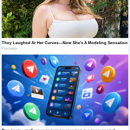
They Laughed At Her Curves—Now She's A Modeling Sensation
Реклама