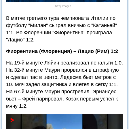
Getty Images
В матче третьего тура чемпионата Италии по
футболу "Милан" сыграл вничью с "Катаньей"
1:1. Во Флоренции "Фиорентина" проиграла
"Лацио" 1:2.
Фиорентина (Флоренция) – Лацио (Рим) 1:2
На 19-й минуте Ляйич реализовал пенальти 1:0.
На 32-й минуте Маури прорвался в штрафную
и сделал пас в центр. Ледесма бьет метров с
10. Мяч задел защитника и влетел в сетку 1:1.
На 67-й минуте Маури прострелил. Эрнандес
бьет – Фрей парировал. Козак первым успел к
мячу 1:2.