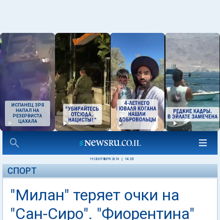
ИСПАНЕЦ ЗРЯ
НАПАЛ НА
РЕЗЕРВИСТА
ЦАХАЛА
19 СЕНТЯБРЯ 2010
|
14:25
СПОРТ
"Милан" теряет очки на
"Сан-Сиро". "Фиорентина"