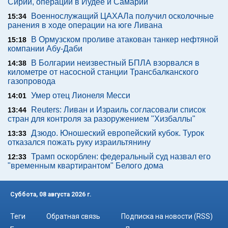
Сирии, операции в Иудее и Самарии
Военнослужащий ЦАХАЛа получил осколочные
15:34
ранения в ходе операции на юге Ливана
В Ормузском проливе атакован танкер нефтяной
15:18
компании Абу-Даби
В Болгарии неизвестный БПЛА взорвался в
14:38
километре от насосной станции Трансбалканского
газопровода
Умер отец Лионеля Месси
14:01
Reuters: Ливан и Израиль согласовали список
13:44
стран для контроля за разоружением "Хизбаллы"
Дзюдо. Юношеский европейский кубок. Турок
13:33
отказался пожать руку израильтянину
Трамп оскорблен: федеральный суд назвал его
12:33
"временным квартирантом" Белого дома
Суббота, 08 августа 2026 г.
Теги
Обратная связь
Подписка на новости (RSS)