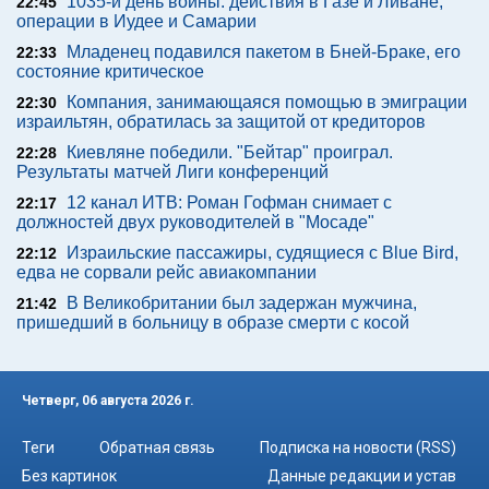
1035-й день войны: действия в Газе и Ливане,
22:45
операции в Иудее и Самарии
Младенец подавился пакетом в Бней-Браке, его
22:33
состояние критическое
Компания, занимающаяся помощью в эмиграции
22:30
израильтян, обратилась за защитой от кредиторов
Киевляне победили. "Бейтар" проиграл.
22:28
Результаты матчей Лиги конференций
12 канал ИТВ: Роман Гофман снимает с
22:17
должностей двух руководителей в "Мосаде"
Израильские пассажиры, судящиеся с Blue Bird,
22:12
едва не сорвали рейс авиакомпании
В Великобритании был задержан мужчина,
21:42
пришедший в больницу в образе смерти с косой
Четверг, 06 августа 2026 г.
Теги
Обратная связь
Подписка на новости (RSS)
Без картинок
Данные редакции и устав