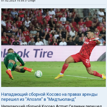
01.02.2023 10:55
// Спорт
Нападающий сборной Косово на правах аренды
перешел из "Апоэля" в "Мидтьюланд"
Нападающий сборной Косово Астрит Селмани перешел