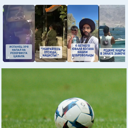
ИСПАНЕЦ ЗРЯ
НАПАЛ НА
РЕЗЕРВИСТА
ЦАХАЛА