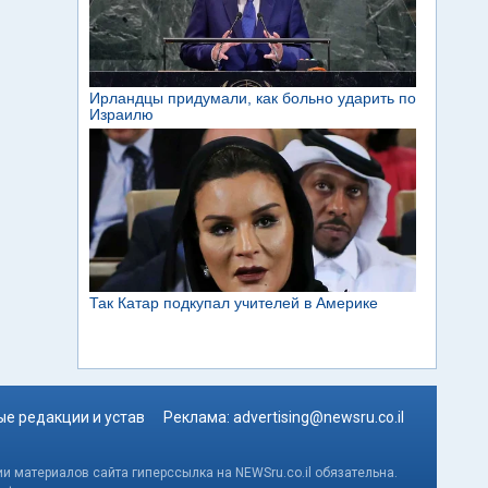
е редакции и устав
Реклама:
advertising@newsru.co.il
и материалов сайта гиперссылка на NEWSru.co.il обязательна.