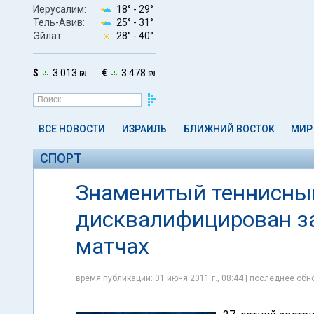
Иерусалим:
18° -
29°
Тель-Авив:
25° -
31°
Эйлат:
28° -
40°
$
3.013 ₪
€
3.478 ₪
ВСЕ НОВОСТИ
ИЗРАИЛЬ
БЛИЖНИЙ ВОСТОК
МИР
СПОРТ
Знаменитый теннисны
дисквалифицирован за
матчах
время публикации: 01 июня 2011 г., 08:44 | последнее обно