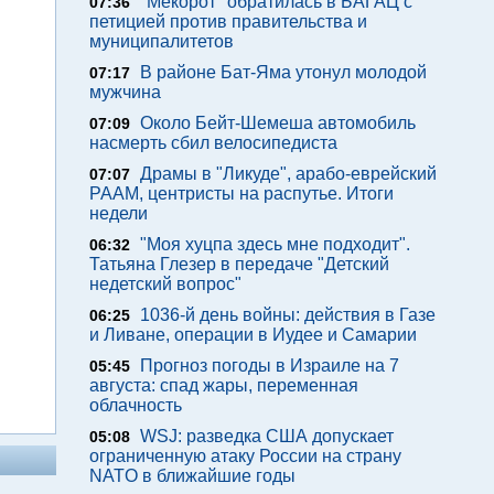
"Мекорот" обратилась в БАГАЦ с
07:36
петицией против правительства и
муниципалитетов
В районе Бат-Яма утонул молодой
07:17
мужчина
Около Бейт-Шемеша автомобиль
07:09
насмерть сбил велосипедиста
Драмы в "Ликуде", арабо-еврейский
07:07
РААМ, центристы на распутье. Итоги
недели
"Моя хуцпа здесь мне подходит".
06:32
Татьяна Глезер в передаче "Детский
недетский вопрос"
1036-й день войны: действия в Газе
06:25
и Ливане, операции в Иудее и Самарии
Прогноз погоды в Израиле на 7
05:45
августа: спад жары, переменная
облачность
WSJ: разведка США допускает
05:08
ограниченную атаку России на страну
NATO в ближайшие годы