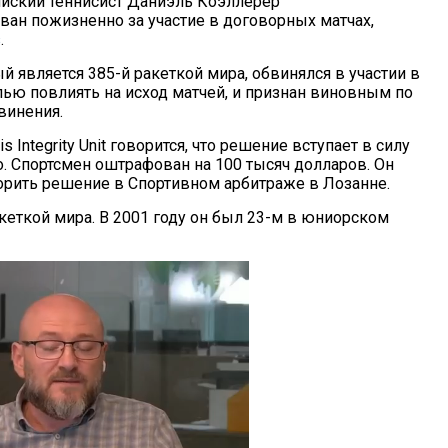
ийский теннисист Даниэль Коэллерер
ан пожизненно за участие в договорных матчах,
s
.
й является 385-й ракеткой мира, обвинялся в участии в
лью повлиять на исход матчей, и признан виновным по
винения.
s Integrity Unit говорится, что решение вступает в силу
. Спортсмен оштрафован на 100 тысяч долларов. Он
орить решение в Спортивном арбитраже в Лозанне.
акеткой мира. В 2001 году он был 23-м в юниорском