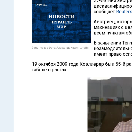
27-летний австр
дисквалифициров
сообщает
Reuter
Австриец, которы
махинациях с це
всем пунктам об
В заявлении Tenni
незамедлительно
Getty Images Фото: Александр Хассенштейн
имеет право осп
19 октября 2009 года Коэллерер был 55-й р
табеле о рангах.