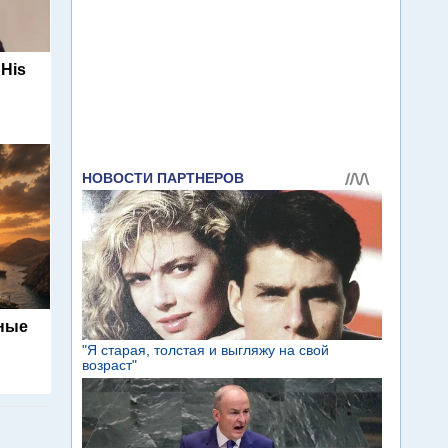
 His
ьные