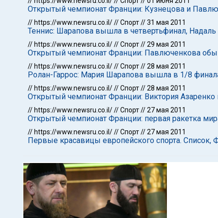
//
https://www.newsru.co.il/
//
Спорт
//
01 июня 2011
Открытый чемпионат Франции: Кузнецова и Павлю
//
https://www.newsru.co.il/
//
Спорт
//
31 мая 2011
Теннис: Шарапова вышла в четвертьфинал, Надаль
//
https://www.newsru.co.il/
//
Спорт
//
29 мая 2011
Открытый чемпионат Франции: Павлюченкова обы
//
https://www.newsru.co.il/
//
Спорт
//
28 мая 2011
Ролан-Гаррос: Мария Шарапова вышла в 1/8 финал
//
https://www.newsru.co.il/
//
Спорт
//
28 мая 2011
Открытый чемпионат Франции: Виктория Азаренко
//
https://www.newsru.co.il/
//
Спорт
//
27 мая 2011
Открытый чемпионат Франции: первая ракетка ми
//
https://www.newsru.co.il/
//
Спорт
//
27 мая 2011
Первые красавицы европейского спорта. Список, 