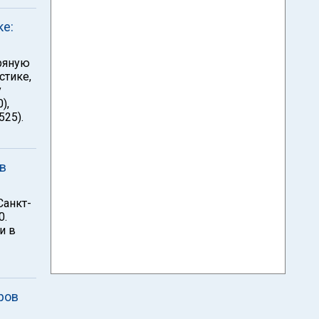
ке:
ряную
стике,
у
),
525).
в
Санкт-
0.
и в
ров