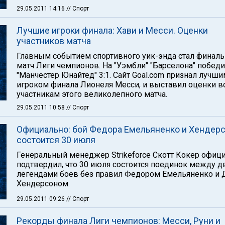
29.05.2011 14:16
// Спорт
Лучшие игроки финала: Хави и Месси. Оценки
участников матча
Главным событием спортивного уик-энда стал финал
матч Лиги чемпионов. На "Уэмбли" "Барселона" побед
"Манчестер Юнайтед" 3:1. Сайт Goal.com признал лучш
игроком финала Лионеля Месси, и выставил оценки в
участникам этого великолепного матча.
29.05.2011 10:58
// Спорт
Официально: бой Федора Емельяненко и Хендер
состоится 30 июля
Генеральный менеджер Strikeforce Скотт Кокер офиц
подтвердил, что 30 июля состоится поединок между д
легендами боев без правил Федором Емельяненко и
Хендерсоном.
29.05.2011 09:26
// Спорт
Рекорды финала Лиги чемпионов: Месси, Руни и