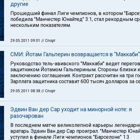
другие
Прошедший финал Лиги чемпионов, в котором "Барсе
победила "Манчестер Юнайтед" 3:1, стал рекордным ср
нескольким показателям.
29.05.2011 09:01
// Спорт
СМИ: Йотам Гальперин возвращается в "Маккаби"
Руководство тель-авивского "Маккаби" ведет перего
защитником Йотамом Гальпериным. Стороны близки 
заключению соглашения. Контракт рассчитан на три го
Зарплата защитника составит 600 тысяч долларов за с
29.05.2011 08:38
// Спорт
Эдвин Ван дер Сар уходит на минорной ноте: я
разочарован
В последнем матче великолепной карьеры легендар
вратарь Эдвин Ван дер Сар проиграл. "Манчестер Юнай
уступил в финале Лиги чемпионов "Барселоне" 1:3.