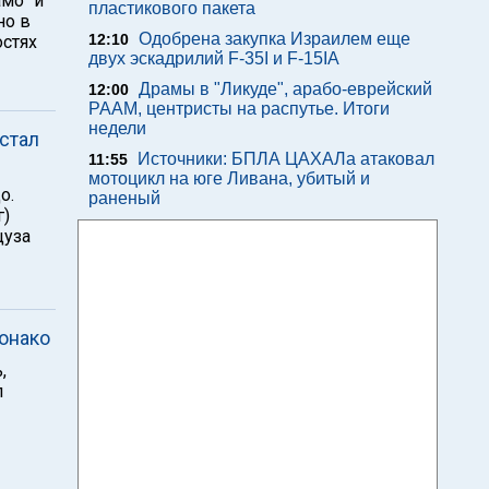
амо" и
пластикового пакета
но в
Одобрена закупка Израилем еще
12:10
остях
двух эскадрилий F-35I и F-15IA
Драмы в "Ликуде", арабо-еврейский
12:00
РААМ, центристы на распутье. Итоги
недели
стал
Источники: БПЛА ЦАХАЛа атаковал
11:55
мотоцикл на юге Ливана, убитый и
о.
раненый
г)
цуза
онако
,
л