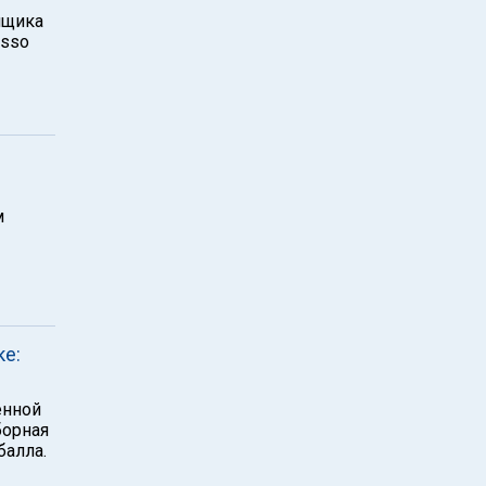
нщика
osso
м
ке:
енной
борная
балла.