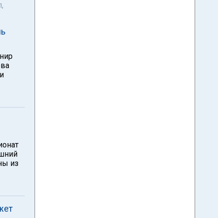
,
ль
рнир
ова
и
ионат
яшний
ны из
жет