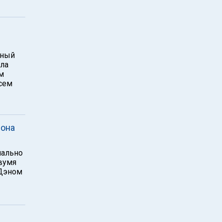
ьный
ила
им
сем
сона
иально
вумя
 Дэном