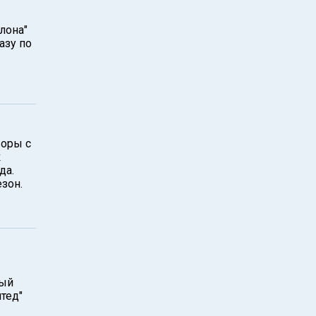
лона"
азу по
воры с
к
да.
езон.
ный
тед"