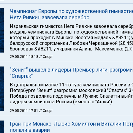
Чемпионат Европы по художественной гимнасти
Нета Ривкин завоевала серебро
Израильская гимнастка Нета Ривкин завоевала сереб
медаль чемпионата Европы по художественной гимна
который проходит в Минске. Золотая медаль &#8211; 
белорусской спортсменки Любови Черкашиной (28,450
бронзовая &#8211; у украинки Алины Максименко (27,
29.05.2011 18:18
// Спорт
"Зенит" вышел в лидеры Премьер-лиги, разгроми
"Спартак"
В центральном матче 11-го тура чемпионата России в 
Петербурге "Зенит" разгромил московский "Спартак" 3:
Победа позволила подопечным Лучано Спалетти выйт
лидеры чемпионата России (вместе с "Анжи").
29.05.2011 17:51
// Спорт
Гран-при Монако: Льюис Хэмилтон и Виталий Пет
попали в аварии