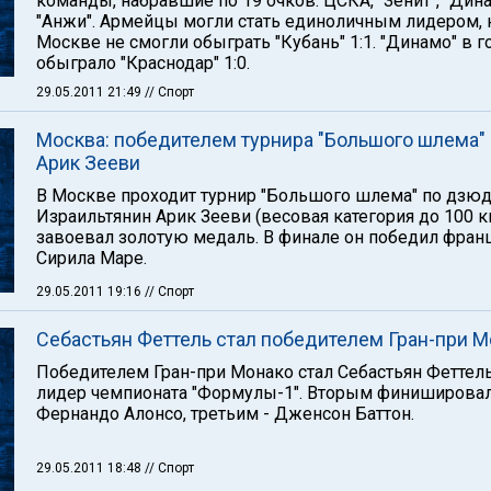
команды, набравшие по 19 очков: ЦСКА, "Зенит", "Дин
"Анжи". Армейцы могли стать единоличным лидером, 
Москве не смогли обыграть "Кубань" 1:1. "Динамо" в г
обыграло "Краснодар" 1:0.
29.05.2011 21:49
// Спорт
Москва: победителем турнира "Большого шлема" 
Арик Зееви
В Москве проходит турнир "Большого шлема" по дзюд
Израильтянин Арик Зееви (весовая категория до 100 к
завоевал золотую медаль. В финале он победил фран
Сирила Маре.
29.05.2011 19:16
// Спорт
Себастьян Феттель стал победителем Гран-при М
Победителем Гран-при Монако стал Себастьян Феттель
лидер чемпионата "Формулы-1". Вторым финиширова
Фернандо Алонсо, третьим - Дженсон Баттон.
29.05.2011 18:48
// Спорт