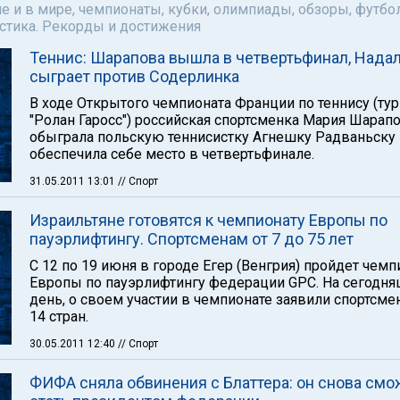
е и в мире, чемпионаты, кубки, олимпиады, обзоры, футбол
астика. Рекорды и достижения
Теннис: Шарапова вышла в четвертьфинал, Нада
сыграет против Содерлинка
В ходе Открытого чемпионата Франции по теннису (ту
"Ролан Гаросс") российская спортсменка Мария Шарап
обыграла польскую теннисистку Агнешку Радваньску 
обеспечила себе место в четвертьфинале.
31.05.2011 13:01
// Спорт
Израильтяне готовятся к чемпионату Европы по
пауэрлифтингу. Спортсменам от 7 до 75 лет
С 12 по 19 июня в городе Егер (Венгрия) пройдет чемп
Европы по пауэрлифтингу федерации GPC. На сегодн
день, о своем участии в чемпионате заявили спортсме
14 стран.
30.05.2011 12:40
// Спорт
ФИФА сняла обвинения с Блаттера: он снова смо