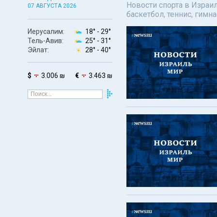
Новости спорта в Израил
07 АВГУСТА 2026
баскетбол, теннис, гимн
Иерусалим:
18° -
29°
Тель-Авив:
25° -
31°
Эйлат:
28° -
40°
$
3.006 ₪
€
3.463 ₪