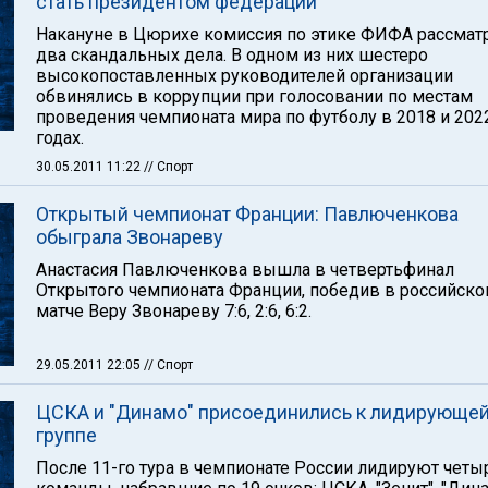
стать президентом федерации
Накануне в Цюрихе комиссия по этике ФИФА рассмат
два скандальных дела. В одном из них шестеро
высокопоставленных руководителей организации
обвинялись в коррупции при голосовании по местам
проведения чемпионата мира по футболу в 2018 и 202
годах.
30.05.2011 11:22
// Спорт
Открытый чемпионат Франции: Павлюченкова
обыграла Звонареву
Анастасия Павлюченкова вышла в четвертьфинал
Открытого чемпионата Франции, победив в российск
матче Веру Звонареву 7:6, 2:6, 6:2.
29.05.2011 22:05
// Спорт
ЦСКА и "Динамо" присоединились к лидирующе
группе
После 11-го тура в чемпионате России лидируют четы