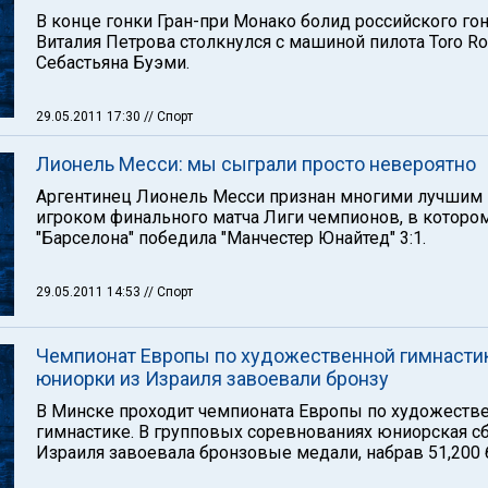
В конце гонки Гран-при Монако болид российского го
Виталия Петрова столкнулся с машиной пилота Toro R
Себастьяна Буэми.
29.05.2011 17:30
// Спорт
Лионель Месси: мы сыграли просто невероятно
Аргентинец Лионель Месси признан многими лучшим
игроком финального матча Лиги чемпионов, в которо
"Барселона" победила "Манчестер Юнайтед" 3:1.
29.05.2011 14:53
// Спорт
Чемпионат Европы по художественной гимнасти
юниорки из Израиля завоевали бронзу
В Минске проходит чемпионата Европы по художеств
гимнастике. В групповых соревнованиях юниорская с
Израиля завоевала бронзовые медали, набрав 51,200 