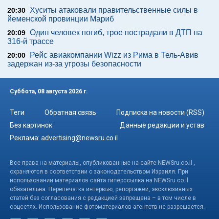
Хуситы атаковали правительственные силы в
20:30
йеменской провинции Мариб
Один человек погиб, трое пострадали в ДТП на
20:09
316-й трассе
Рейс авиакомпании Wizz из Рима в Тель-Авив
20:00
задержан из-за угрозы безопасности
Суббота, 08 августа 2026 г.
Теги
Обратная связь
Подписка на новости (RSS)
Без картинок
Данные редакции и устав
Реклама:
advertising@newsru.co.il
Все права на материалы, опубликованные на сайте NEWSru.co.il ,
охраняются в соответствии с законодательством Израиля. При
использовании материалов сайта гиперссылка на NEWSru.co.il
обязательна. Перепечатка интервью, репортажей, эксклюзивных
статей без согласования с редакцией запрещена – в том числе в
соцсетях. Использование фотоматериалов агентств не разрешается.