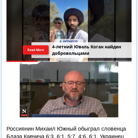
4-летний Юваль Коган найден
Read More
добровольцами
Россиянин Михаил Южный обыграл словенца
Блаза Кавчича 6:3, 6:1, 5:7, 4:6, 6:1. Украинец