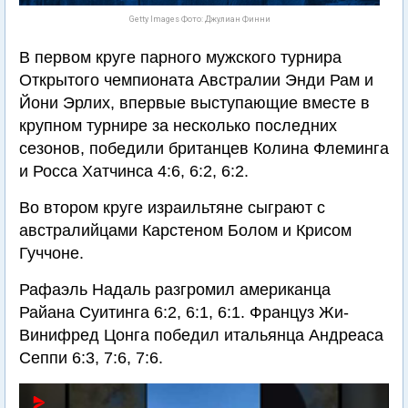
Getty Images Фото: Джулиан Финни
В первом круге парного мужского турнира
Открытого чемпионата Австралии Энди Рам и
Йони Эрлих, впервые выступающие вместе в
крупном турнире за несколько последних
сезонов, победили британцев Колина Флеминга
и Росса Хатчинса 4:6, 6:2, 6:2.
Во втором круге израильтяне сыграют с
австралийцами Карстеном Болом и Крисом
Гуччоне.
Рафаэль Надаль разгромил американца
Райана Суитинга 6:2, 6:1, 6:1. Француз Жи-
Винифред Цонга победил итальянца Андреаса
Сеппи 6:3, 7:6, 7:6.