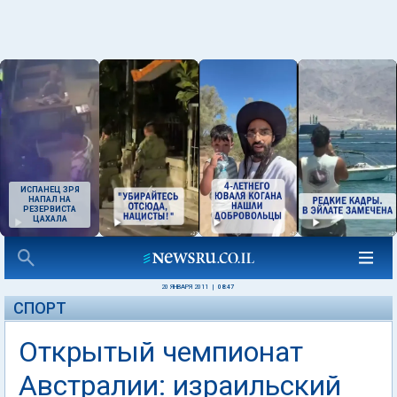
ИСПАНЕЦ ЗРЯ
НАПАЛ НА
РЕЗЕРВИСТА
ЦАХАЛА
20 ЯНВАРЯ 2011
|
08:47
СПОРТ
Открытый чемпионат
Австралии: израильский