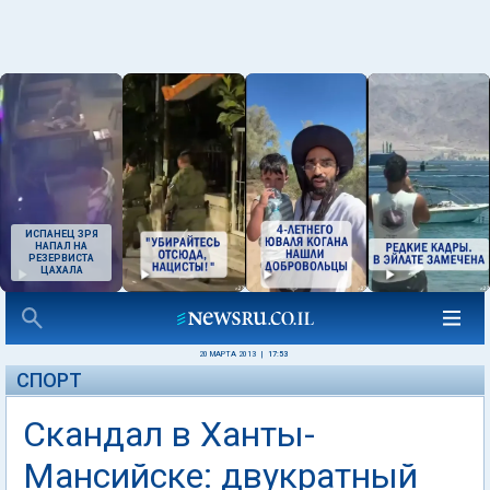
ИСПАНЕЦ ЗРЯ
НАПАЛ НА
РЕЗЕРВИСТА
ЦАХАЛА
20 МАРТА 2013
|
17:53
СПОРТ
Скандал в Ханты-
Мансийске: двукратный