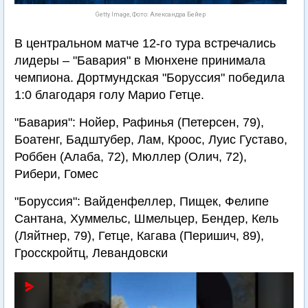
Getty Image, Фото: Александра Бейер
В центральном матче 12-го тура встречались
лидеры – "Бавария" в Мюнхене принимала
чемпиона. Дортмундская "Боруссия" победила
1:0 благодаря голу Марио Гетце.
"Бавария": Нойер, Рафинья (Петерсен, 79),
Боатенг, Бадштубер, Лам, Кроос, Луис Густаво,
Роббен (Алаба, 72), Мюллер (Олич, 72),
Рибери, Гомес
"Боруссия": Вайденфеллер, Пищек, Фелипе
Сантана, Хуммельс, Шмельцер, Бендер, Кель
(Ляйтнер, 79), Гетце, Кагава (Перишич, 89),
Гросскройтц, Левандовски