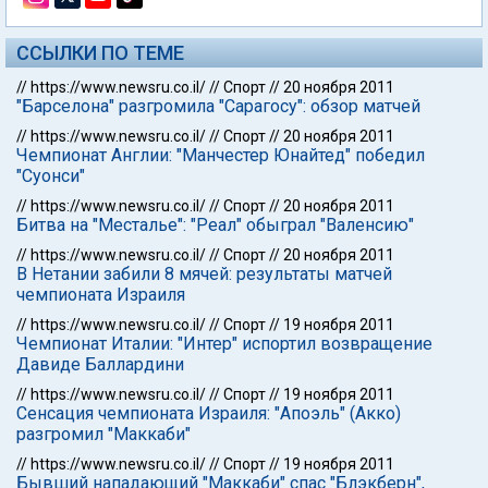
ССЫЛКИ ПО ТЕМЕ
//
https://www.newsru.co.il/
//
Спорт
//
20 ноября 2011
"Барселона" разгромила "Сарагосу": обзор матчей
//
https://www.newsru.co.il/
//
Спорт
//
20 ноября 2011
Чемпионат Англии: "Манчестер Юнайтед" победил
"Суонси"
//
https://www.newsru.co.il/
//
Спорт
//
20 ноября 2011
Битва на "Месталье": "Реал" обыграл "Валенсию"
//
https://www.newsru.co.il/
//
Спорт
//
20 ноября 2011
В Нетании забили 8 мячей: результаты матчей
чемпионата Израиля
//
https://www.newsru.co.il/
//
Спорт
//
19 ноября 2011
Чемпионат Италии: "Интер" испортил возвращение
Давиде Баллардини
//
https://www.newsru.co.il/
//
Спорт
//
19 ноября 2011
Сенсация чемпионата Израиля: "Апоэль" (Акко)
разгромил "Маккаби"
//
https://www.newsru.co.il/
//
Спорт
//
19 ноября 2011
Бывший нападающий "Маккаби" спас "Блэкберн",