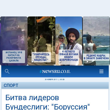
ИСПАНЕЦ ЗРЯ
НАПАЛ НА
РЕЗЕРВИСТА
ЦАХАЛА
20 НОЯБРЯ 2011
|
03:20
СПОРТ
Битва лидеров
Бундеслиги: "Боруссия"