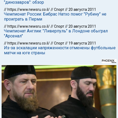
"динозавров": обзор
//
https://www.newsru.co.il/
//
Спорт
//
20 августа 2011
Чемпионат России: Бибрас Натхо помог "Рубину" не
проиграть в Перми
//
https://www.newsru.co.il/
//
Спорт
//
20 августа 2011
Чемпионат Англии: "Ливерпуль" в Лондоне обыграл
"Арсенал"
//
https://www.newsru.co.il/
//
Спорт
//
19 августа 2011
Из-за эскалации напряженности отменены футбольные
матчи на юге страны