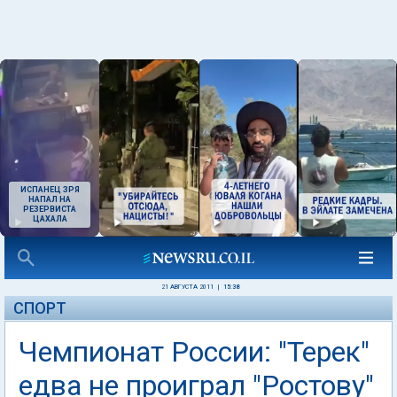
ИСПАНЕЦ ЗРЯ
НАПАЛ НА
РЕЗЕРВИСТА
ЦАХАЛА
21 АВГУСТА 2011
|
15:38
СПОРТ
Чемпионат России: "Терек"
едва не проиграл "Ростову"