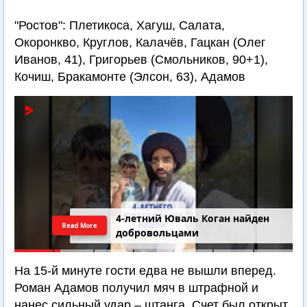
"Ростов": Плетикоса, Хагуш, Салата,
Окоронкво, Круглов, Калачёв, Гацкан (Олег
Иванов, 41), Григорьев (Смольников, 90+1),
Кочиш, Бракамонте (Элсон, 63), Адамов
4-летний Юваль Коган найден
Read More
добровольцами
На 15-й минуте гости едва не вышли вперед.
Роман Адамов получил мяч в штрафной и
нанес сильный удар – штанга. Счет был открыт