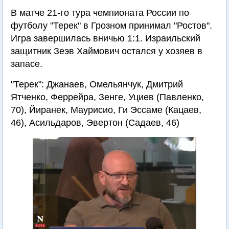
В матче 21-го тура чемпионата России по
футболу "Терек" в Грозном принимал "Ростов".
Игра завершилась вничью 1:1. Израильский
защитник Зеэв Хаймович остался у хозяев в
запасе.
"Терек": Джанаев, Омельянчук, Дмитрий
Ятченко, Феррейра, Зенге, Уциев (Павленко,
70), Йиранек, Маурисио, Ги Эссаме (Кацаев,
46), Асильдаров, Эвертон (Садаев, 46)