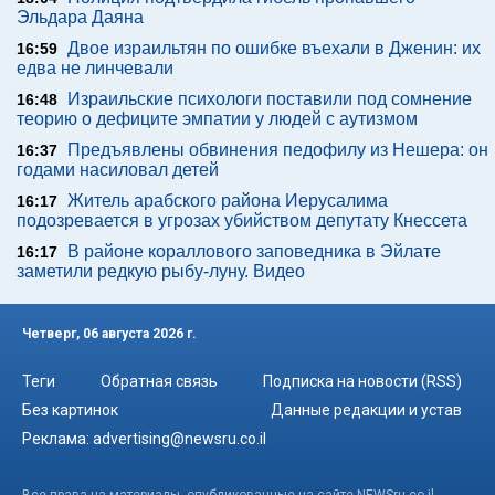
Эльдара Даяна
Двое израильтян по ошибке въехали в Дженин: их
16:59
едва не линчевали
Израильские психологи поставили под сомнение
16:48
теорию о дефиците эмпатии у людей с аутизмом
Предъявлены обвинения педофилу из Нешера: он
16:37
годами насиловал детей
Житель арабского района Иерусалима
16:17
подозревается в угрозах убийством депутату Кнессета
В районе кораллового заповедника в Эйлате
16:17
заметили редкую рыбу-луну. Видео
Четверг, 06 августа 2026 г.
Теги
Обратная связь
Подписка на новости (RSS)
Без картинок
Данные редакции и устав
Реклама:
advertising@newsru.co.il
Все права на материалы, опубликованные на сайте NEWSru.co.il ,