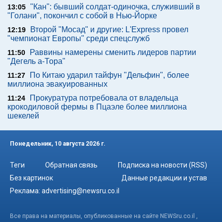
"Кан": бывший солдат-одиночка, служивший в
13:05
"Голани", покончил с собой в Нью-Йорке
Второй "Мосад" и другие: L'Express провел
12:19
"чемпионат Европы" среди спецслужб
Раввины намерены сменить лидеров партии
11:50
"Дегель а-Тора"
По Китаю ударил тайфун "Дельфин", более
11:27
миллиона эвакуированных
Прокуратура потребовала от владельца
11:24
крокодиловой фермы в Пцаэле более миллиона
шекелей
Понедельник, 10 августа 2026 г.
Теги
Обратная связь
Подписка на новости (RSS)
Без картинок
Данные редакции и устав
Реклама:
advertising@newsru.co.il
Все права на материалы, опубликованные на сайте NEWSru.co.il ,