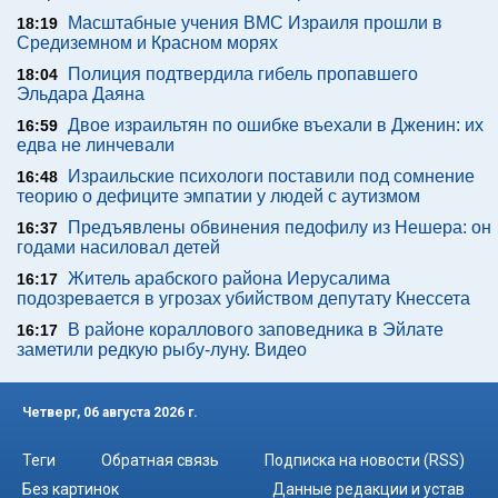
Масштабные учения ВМС Израиля прошли в
18:19
Средиземном и Красном морях
Полиция подтвердила гибель пропавшего
18:04
Эльдара Даяна
Двое израильтян по ошибке въехали в Дженин: их
16:59
едва не линчевали
Израильские психологи поставили под сомнение
16:48
теорию о дефиците эмпатии у людей с аутизмом
Предъявлены обвинения педофилу из Нешера: он
16:37
годами насиловал детей
Житель арабского района Иерусалима
16:17
подозревается в угрозах убийством депутату Кнессета
В районе кораллового заповедника в Эйлате
16:17
заметили редкую рыбу-луну. Видео
Четверг, 06 августа 2026 г.
Теги
Обратная связь
Подписка на новости (RSS)
Без картинок
Данные редакции и устав