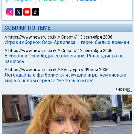
ССЫЛКИ ПО ТЕМЕ
//
https://www.newsru.co.il/
//
Спорт
//
13 сентября 2006
Игроки сборной Осси Ардилеса – герои былых времен
//
https://www.newsru.co.il/
//
Спорт
//
12 сентября 2006
В сборной Осси Ардилеса места для Рональдиньо не
нашлось
//
https://www.newsru.co.il/
//
Культура
//
09 мая 2006
Легендарные футболисты и лучшие игры чемпионата
мира в новом сериале "Не только игра"