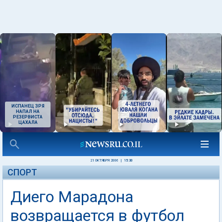
ИСПАНЕЦ ЗРЯ
НАПАЛ НА
РЕЗЕРВИСТА
ЦАХАЛА
21 ОКТЯБРЯ 2006
|
15:30
СПОРТ
Диего Марадона
возвращается в футбол