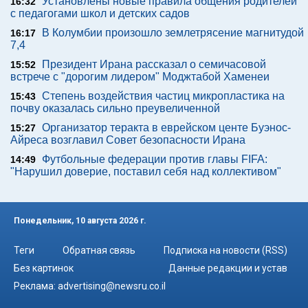
Установлены новые правила общения родителей
16:32
с педагогами школ и детских садов
В Колумбии произошло землетрясение магнитудой
16:17
7,4
Президент Ирана рассказал о семичасовой
15:52
встрече с "дорогим лидером" Моджтабой Хаменеи
Степень воздействия частиц микропластика на
15:43
почву оказалась сильно преувеличенной
Организатор теракта в еврейском центе Буэнос-
15:27
Айреса возглавил Совет безопасности Ирана
Футбольные федерации против главы FIFA:
14:49
"Нарушил доверие, поставил себя над коллективом"
Понедельник, 10 августа 2026 г.
Теги
Обратная связь
Подписка на новости (RSS)
Без картинок
Данные редакции и устав
Реклама:
advertising@newsru.co.il