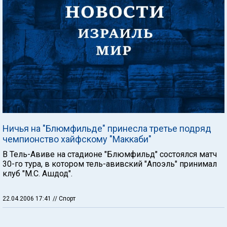
Ничья на "Блюмфильде" принесла третье подряд
чемпионство хайфскому "Маккаби"
В Тель-Авиве на стадионе "Блюмфильд" состоялся матч
30-го тура, в котором тель-авивский "Апоэль" принимал
клуб "М.С. Ашдод".
22.04.2006 17:41
// Спорт