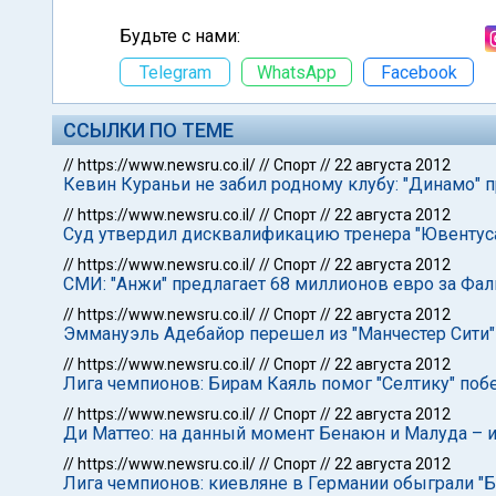
Будьте с нами:
Telegram
WhatsApp
Facebook
ССЫЛКИ ПО ТЕМЕ
//
https://www.newsru.co.il/
//
Спорт
//
22 августа 2012
Кевин Кураньи не забил родному клубу: "Динамо" 
//
https://www.newsru.co.il/
//
Спорт
//
22 августа 2012
Суд утвердил дисквалификацию тренера "Ювентуса
//
https://www.newsru.co.il/
//
Спорт
//
22 августа 2012
СМИ: "Анжи" предлагает 68 миллионов евро за Фал
//
https://www.newsru.co.il/
//
Спорт
//
22 августа 2012
Эммануэль Адебайор перешел из "Манчестер Сити" 
//
https://www.newsru.co.il/
//
Спорт
//
22 августа 2012
Лига чемпионов: Бирам Каяль помог "Селтику" по
//
https://www.newsru.co.il/
//
Спорт
//
22 августа 2012
Ди Маттео: на данный момент Бенаюн и Малуда – и
//
https://www.newsru.co.il/
//
Спорт
//
22 августа 2012
Лига чемпионов: киевляне в Германии обыграли "