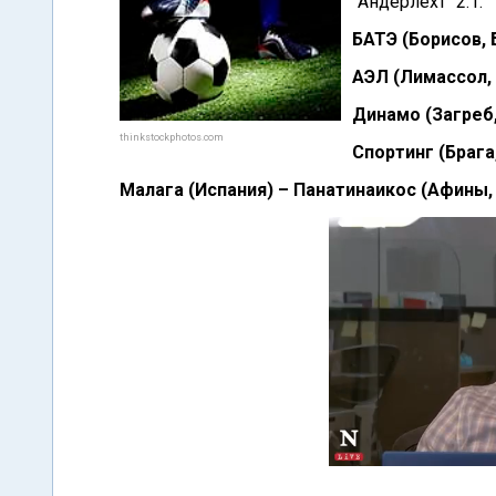
"Андерлехт" 2:1.
БАТЭ (Борисов, 
АЭЛ (Лимассол, 
Динамо (Загреб,
thinkstockphotos.com
Спортинг (Брага,
Малага (Испания) – Панатинаикос (Афины, 