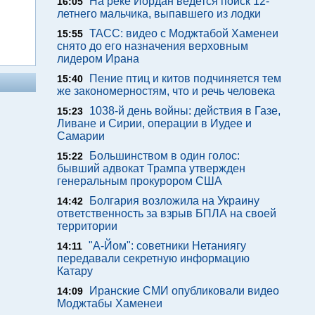
На реке Иордан ведется поиск 12-
16:05
летнего мальчика, выпавшего из лодки
ТАСС: видео с Моджтабой Хаменеи
15:55
снято до его назначения верховным
лидером Ирана
Пение птиц и китов подчиняется тем
15:40
же закономерностям, что и речь человека
1038-й день войны: действия в Газе,
15:23
Ливане и Сирии, операции в Иудее и
Самарии
Большинством в один голос:
15:22
бывший адвокат Трампа утвержден
генеральным прокурором США
Болгария возложила на Украину
14:42
ответственность за взрыв БПЛА на своей
территории
"А-Йом": советники Нетаниягу
14:11
передавали секретную информацию
Катару
Иранские СМИ опубликовали видео
14:09
Моджтабы Хаменеи