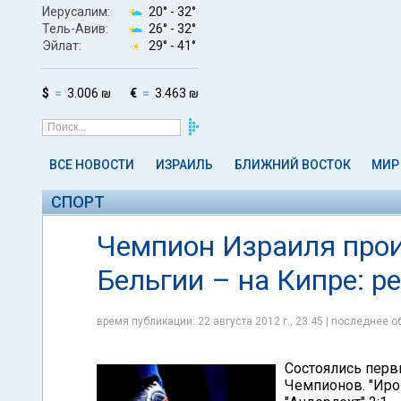
Иерусалим:
20° -
32°
Тель-Авив:
26° -
32°
Эйлат:
29° -
41°
$
3.006 ₪
€
3.463 ₪
ВСЕ НОВОСТИ
ИЗРАИЛЬ
БЛИЖНИЙ ВОСТОК
МИР
СПОРТ
Чемпион Израиля прои
Бельгии – на Кипре: р
время публикации: 22 августа 2012 г., 23:45 | последнее об
Состоялись перв
Чемпионов. "Иро