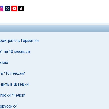
проиграло в Германии
" на 10 месяцев
ькао
в "Тоттенхэм"
бедить в Швеции
гроки "Челси"
Боруссию"