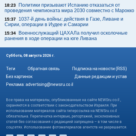
Политики призывают Испанию отказаться от
18:23
проведения чемпионата мира 2030 совместно с Марокко
1037-й день войны: действия в Газе, Ливане и
15:37
Сирии, операции в Иудее и Самарии
Военнослужащий ЦАХАЛа получил осколочные
15:34
ранения в ходе операции на юге Ливана
Суббота, 08 августа 2026 г.
Теги
Обратная связь
Подписка на новости (RSS)
Без картинок
Данные редакции и устав
Реклама:
advertising@newsru.co.il
Все права на материалы, опубликованные на сайте NEWSru.co.il ,
охраняются в соответствии с законодательством Израиля. При
использовании материалов сайта гиперссылка на NEWSru.co.il
обязательна. Перепечатка интервью, репортажей, эксклюзивных
статей без согласования с редакцией запрещена – в том числе в
соцсетях. Использование фотоматериалов агентств не разрешается.