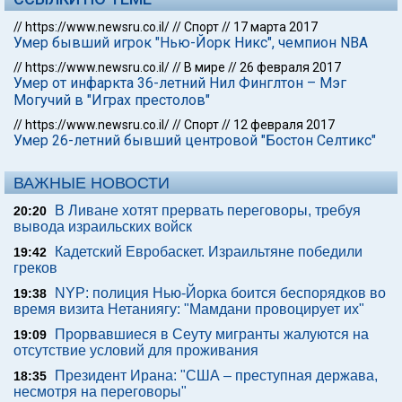
//
https://www.newsru.co.il/
//
Спорт
//
17 марта 2017
Умер бывший игрок "Нью-Йорк Никс", чемпион NBA
//
https://www.newsru.co.il/
//
В мире
//
26 февраля 2017
Умер от инфаркта 36-летний Нил Финглтон – Мэг
Могучий в "Играх престолов"
//
https://www.newsru.co.il/
//
Спорт
//
12 февраля 2017
Умер 26-летний бывший центровой "Бостон Селтикс"
ВАЖНЫЕ НОВОСТИ
В Ливане хотят прервать переговоры, требуя
20:20
вывода израильских войск
Кадетский Евробаскет. Израильтяне победили
19:42
греков
NYP: полиция Нью-Йорка боится беспорядков во
19:38
время визита Нетаниягу: "Мамдани провоцирует их"
Прорвавшиеся в Сеуту мигранты жалуются на
19:09
отсутствие условий для проживания
Президент Ирана: "США – преступная держава,
18:35
несмотря на переговоры"