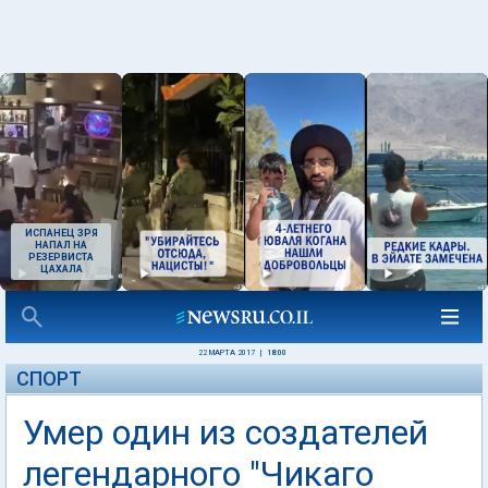
ИСПАНЕЦ ЗРЯ
НАПАЛ НА
РЕЗЕРВИСТА
ЦАХАЛА
22 МАРТА 2017
|
18:00
СПОРТ
Умер один из создателей
легендарного "Чикаго