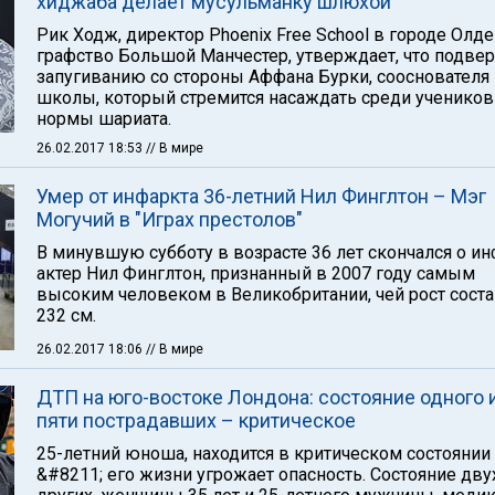
хиджаба делает мусульманку шлюхой"
Рик Ходж, директор Phoenix Free School в городе Олде
графство Большой Манчестер, утверждает, что подвер
запугиванию со стороны Аффана Бурки, сооснователя
школы, который стремится насаждать среди учеников
нормы шариата.
26.02.2017 18:53
// В мире
Умер от инфаркта 36-летний Нил Финглтон – Мэг
Могучий в "Играх престолов"
В минувшую субботу в возрасте 36 лет скончался о и
актер Нил Финглтон, признанный в 2007 году самым
высоким человеком в Великобритании, чей рост сост
232 см.
26.02.2017 18:06
// В мире
ДТП на юго-востоке Лондона: состояние одного 
пяти пострадавших – критическое
25-летний юноша, находится в критическом состоянии
&#8211; его жизни угрожает опасность. Состояние дву