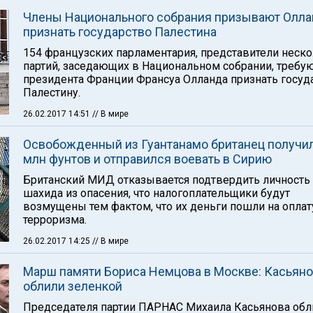
Члены Национального собрания призывают Олл
признать государство Палестина
154 французских парламентария, представители неск
партий, заседающих в Национальном собрании, требую
президента Франции Франсуа Олланда признать госуд
Палестину.
26.02.2017 14:51
// В мире
Освобожденный из Гуантанамо британец получил
млн фунтов и отправился воевать в Сирию
Британский МИД отказывается подтвердить личность
шахида из опасения, что налогоплательщики будут
возмущены тем фактом, что их деньги пошли на оплат
терроризма.
26.02.2017 14:25
// В мире
Марш памяти Бориса Немцова в Москве: Касьян
облили зеленкой
Председателя партии ПАРНАС Михаила Касьянова обл