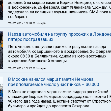
зеленкой на марше памяти Бориса Немцова, о чем со
в воскресенье, 26 февраля, сайт телеканала "Дождь". О
задержала ли полиция злоумышленников, СМИ пока 
сообщают.
26.02.2017 13:30
// В мире
Наезд автомобиля на группу прохожих в Лондоне
пятеро пострадавших
Пять человек получили травмы в результате наезда
автомобиля, совершенного в воскресенье, 26 февраля
около 08:30 в Беллингэме, одном из юго-восточных
кварталов британской столицы.
26.02.2017 13:12
// В мире
В Москве начался марш памяти Немцова:
предполагаемое число участников – 30.000
В Москве стартовал марш памяти лидера российской
оппозиции Бориса Немцова, сопредседателя партии П
убитого два года назад. Шествие стартует от Страстног
бульвара и пройдет до проспекта Сахарова.