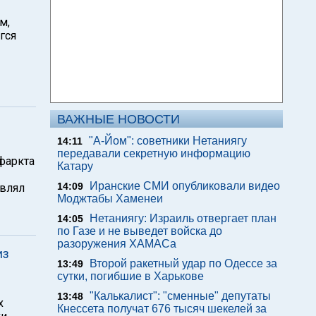
м,
гся
ВАЖНЫЕ НОВОСТИ
"А-Йом": советники Нетаниягу
14:11
передавали секретную информацию
нфаркта
Катару
Иранские СМИ опубликовали видео
14:09
авлял
Моджтабы Хаменеи
Нетаниягу: Израиль отвергает план
14:05
по Газе и не выведет войска до
разоружения ХАМАСа
из
Второй ракетный удар по Одессе за
13:49
сутки, погибшие в Харькове
"Калькалист": "сменные" депутаты
13:48
х
Кнессета получат 676 тысяч шекелей за