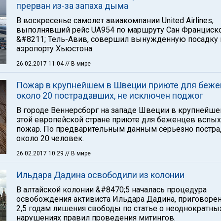
прерван из-за запаха дыма
В воскресенье самолет авиакомпании United Airlines,
выполнявший рейс UA954 по маршруту Сан Франциск
&#8211; Тель-Авив, совершил вынужденную посадку 
аэропорту Хьюстона.
26.02.2017 11:04
// В мире
Пожар в крупнейшем в Швеции приюте для беже
около 20 пострадавших, не исключен поджог
В городе Веннерсборг на западе Швеции в крупнейше
этой европейской стране приюте для беженцев вспы
пожар. По предварительным данным серьезно постра
около 20 человек.
26.02.2017 10:29
// В мире
Ильдара Дадина освободили из колонии
В алтайской колонии &#8470;5 началась процедура
освобождения активиста Ильдара Дадина, приговорен
2,5 годам лишения свободы по статье о неоднократны
нарушениях правил проведения митингов.