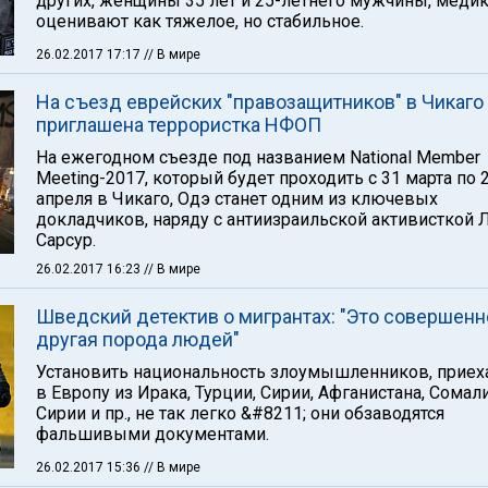
других, женщины 35 лет и 25-летнего мужчины, меди
оценивают как тяжелое, но стабильное.
26.02.2017 17:17
// В мире
На съезд еврейских "правозащитников" в Чикаго
приглашена террористка НФОП
На ежегодном съезде под названием National Member
Meeting-2017, который будет проходить с 31 марта по 
апреля в Чикаго, Одэ станет одним из ключевых
докладчиков, наряду с антиизраильской активисткой 
Сарсур.
26.02.2017 16:23
// В мире
Шведский детектив о мигрантах: "Это совершенн
другая порода людей"
Установить национальность злоумышленников, прие
в Европу из Ирака, Турции, Сирии, Афганистана, Сомали
Сирии и пр., не так легко &#8211; они обзаводятся
фальшивыми документами.
26.02.2017 15:36
// В мире