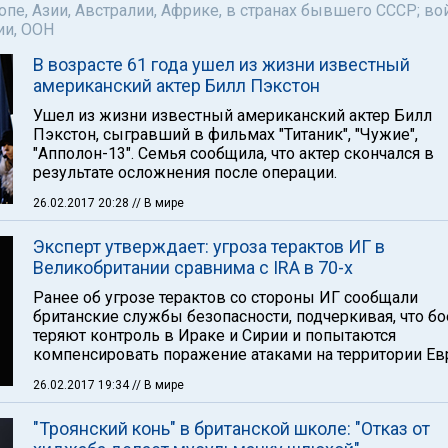
пе, Азии, Австралии, Африке, в странах бывшего СССР; во
ии, ООН
В возрасте 61 года ушел из жизни известный
американский актер Билл Пэкстон
Ушел из жизни известный американский актер Билл
Пэкстон, сыгравший в фильмах "Титаник", "Чужие",
"Апполон-13". Семья сообщила, что актер скончался в
результате осложнения после операции.
26.02.2017 20:28
// В мире
Эксперт утверждает: угроза терактов ИГ в
Великобритании сравнима с IRA в 70-х
Ранее об угрозе терактов со стороны ИГ сообщали
британские службы безопасности, подчеркивая, что б
теряют контроль в Ираке и Сирии и попытаются
компенсировать поражение атаками на территории Ев
26.02.2017 19:34
// В мире
"Троянский конь" в британской школе: "Отказ от