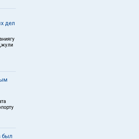
ых дел
аниягу
Джули
вым
ата
опорту
в был