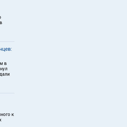
о
в
нцев:
м в
хнул
дали
ного к
х