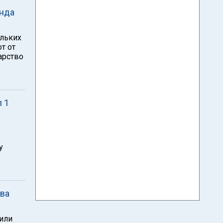
анда
ольких
т от
арство
 1
у
ова
или