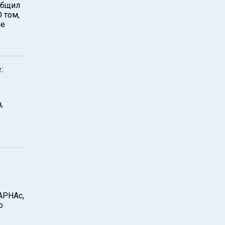
общил
 том,
не
:
,
АРНАс,
о