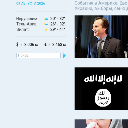
События в Америке, Евро
09 АВГУСТА 2026
Украине, выборы, санкц
Иерусалим:
20° -
32°
Тель-Авив:
26° -
32°
Эйлат:
29° -
41°
$
3.006 ₪
€
3.463 ₪