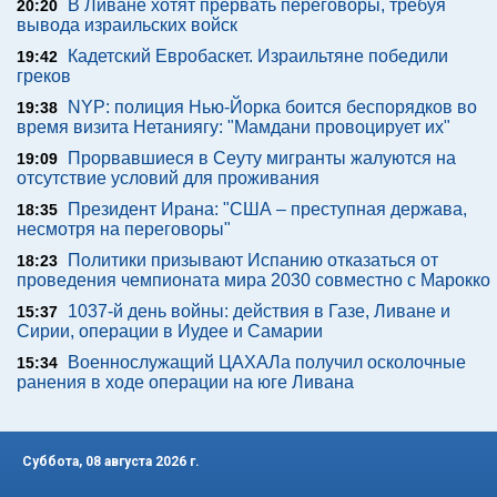
В Ливане хотят прервать переговоры, требуя
20:20
вывода израильских войск
Кадетский Евробаскет. Израильтяне победили
19:42
греков
NYP: полиция Нью-Йорка боится беспорядков во
19:38
время визита Нетаниягу: "Мамдани провоцирует их"
Прорвавшиеся в Сеуту мигранты жалуются на
19:09
отсутствие условий для проживания
Президент Ирана: "США – преступная держава,
18:35
несмотря на переговоры"
Политики призывают Испанию отказаться от
18:23
проведения чемпионата мира 2030 совместно с Марокко
1037-й день войны: действия в Газе, Ливане и
15:37
Сирии, операции в Иудее и Самарии
Военнослужащий ЦАХАЛа получил осколочные
15:34
ранения в ходе операции на юге Ливана
Суббота, 08 августа 2026 г.