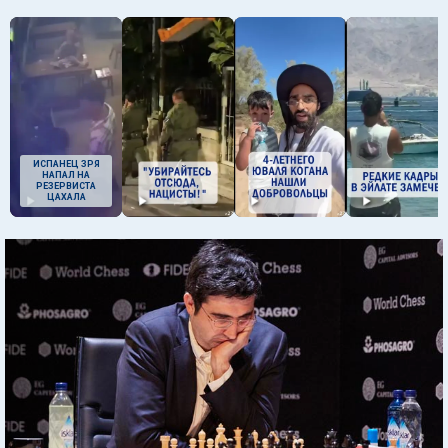
ИСПАНЕЦ ЗРЯ
НАПАЛ НА
РЕЗЕРВИСТА
ЦАХАЛА