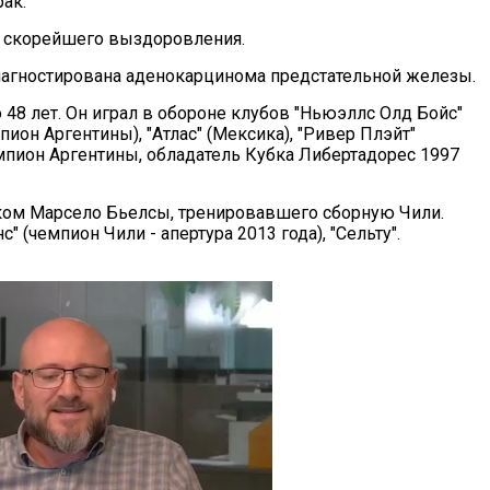
ак.
 скорейшего выздоровления.
иагностирована аденокарцинома предстательной железы.
 48 лет. Он играл в обороне клубов "Ньюэллс Олд Бойс"
ион Аргентины), "Атлас" (Мексика), "Ривер Плэйт"
мпион Аргентины, обладатель Кубка Либертадорес 1997
ком Марсело Бьелсы, тренировавшего сборную Чили.
с" (чемпион Чили - апертура 2013 года), "Сельту".