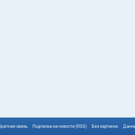
братная связь
Подписка на новости (RSS)
Без картинок
Данны