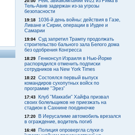
Рейс авиакомпании Wizz из Рима в
20:00
Тель-Авив задержан из-за угрозы
безопасности
1036-й день войны: действия в Газе,
19:18
Ливане и Сирии, операции в Иудее и
Самарии
Суд запретил Трампу продолжать
19:04
строительство бального зала Белого дома
без одобрения Конгресса
Генконсул Израиля в Нью-Йорке
18:29
распорядился отменить подписки
сотрудников на New York Times
Состоялся первый выпуск
18:22
командиров сухопутных войск по
программе "Эрез"
Клуб "Маккаби" Хайфа призвал
17:43
своих болельщиков не приезжать на
стадион в Сахнине поодиночке
В Иерусалиме автомобиль врезался
17:20
в ограждение, водитель погиб
Полиция опровергла слухи о
16:48