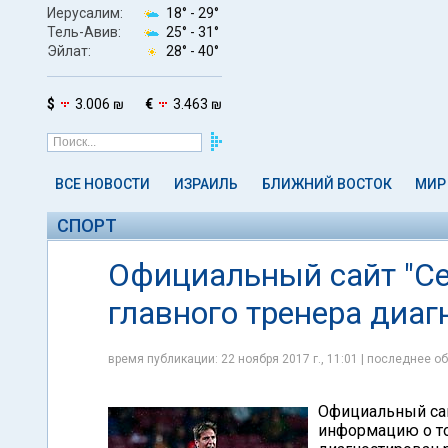
Иерусалим:
18° -
29°
Тель-Авив:
25° -
31°
Эйлат:
28° -
40°
$
3.006 ₪
€
3.463 ₪
ВСЕ НОВОСТИ
ИЗРАИЛЬ
БЛИЖНИЙ ВОСТОК
МИР
СПОРТ
Официальный сайт "Сев
главного тренера диаг
время публикации: 22 ноября 2017 г., 11:01 | последнее об
Официальный са
информацию о то