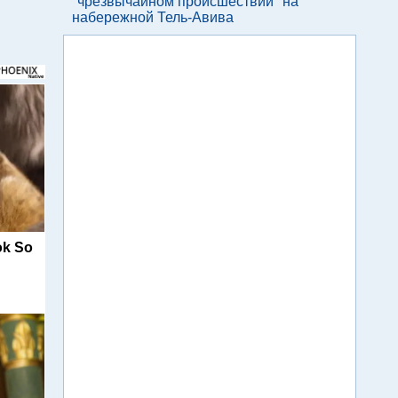
"чрезвычайном происшествии" на
набережной Тель-Авива
ok So