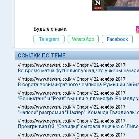
Будьте с нами:
Telegram
WhatsApp
Facebook
ССЫЛКИ ПО ТЕМЕ
//
https://www.newsru.co.il/
//
Спорт
//
22 ноября 2017
Во время матча футболист узнал, что у жены начал
//
https://www.newsru.co.il/
//
Спорт
//
22 ноября 2017
В ворота восьмикратного чемпиона Румынии забил
//
https://www.newsru.co.il/
//
Спорт
//
22 ноября 2017
"Бешикташ" и "Реал" вышли в плэй-офф. Роналду 
//
https://www.newsru.co.il/
//
Спорт
//
22 ноября 2017
"Наполи" разгромил "Шахтер". Команда Гвардиолы 
//
https://www.newsru.co.il/
//
Спорт
//
22 ноября 2017
Проигрывая 0:3, "Севилья" сыграла вничью с "Лив
//
https://www.newsru.co.il/
//
Спорт
//
22 ноября 2017