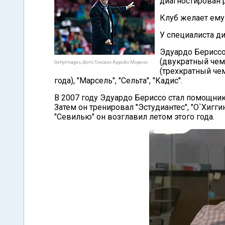
диагностирован р
Клуб желает ему
У специалиста д
Эдуардо Бериссо
(двукратный чемп
GettyImages, Фото Гонсало Арройо Морено
(трехкратный че
года), "Марсель", "Сельта", "Кадис".
В 2007 году Эдуардо Бериссо стал помощни
Затем он тренировал "Эстудиантес", "О`Хиггин
"Севилью" он возглавил летом этого года.