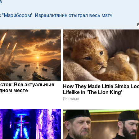
в
 с "Марибором". Израильтянин отыграл весь матч
сток: Все актуальные
How They Made Little Simba Lo
одном месте
Lifelike in 'The Lion King'
Реклама